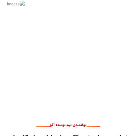
10 سال
حضور مستمر
98%
میزان رضایت مشتریان
350+
پروژه تکمیل شده
27+
مشاور و توسعه استارتاپ
توانمندی تیم توسعه آکو