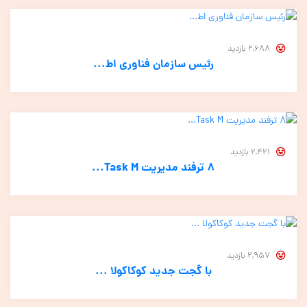
2,688 بازدید
رئیس سازمان فناوری اط...
2,421 بازدید
۸ ترفند مدیریت Task M...
2,957 بازدید
با گجت جدید کوکاکولا ...