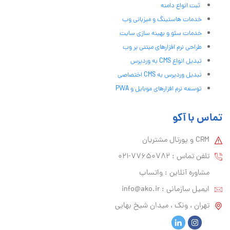
ثبت انواع دامنه
خدمات هاستینگ و میزبانی وب
خدمات سئو و بهینه سازی سایت
طراحی نرم افزارهای مبتنی بر وب
تبدیل انواع CMS به وردپرس
تبدیل وردپرس به CMS اختصاصی
توسعه نرم افزارهای موبایل و PWA
تماس با آکو
CRM و پورتال مشتریان
تلفن تماس :‌ 77650782-021
مشاوره آنلاین : واتساپ
ایمیل سازمانی :‌
info@ako.ir
تهران ، ونک ، میدان شیخ بهایی