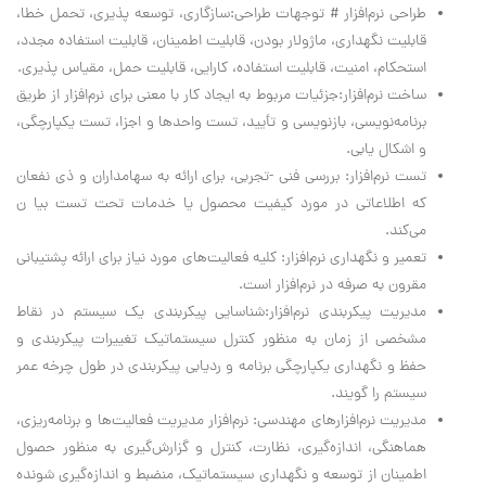
طراحی نرم‌افزار # توجهات طراحی:سازگاری، توسعه پذیری، تحمل خطا،
قابلیت نگهداری، ماژولار بودن، قابلیت اطمینان، قابلیت استفاده مجدد،
استحکام، امنیت، قابلیت استفاده، کارایی، قابلیت حمل، مقیاس پذیری.
ساخت نرم‌افزار:جزئیات مربوط به ایجاد کار با معنی برای نرم‌افزار از طریق
برنامه‌نویسی، بازنویسی و تأیید، تست واحدها و اجزا، تست یکپارچگی،
و اشکال یابی.
تست نرم‌افزار: بررسی فنی -تجربی، برای ارائه به سهامداران و ذی نفعان
که اطلاعاتی در مورد کیفیت محصول یا خدمات تحت تست بیا ن
می‌کند.
تعمیر و نگهداری نرم‌افزار: کلیه فعالیت‌های مورد نیاز برای ارائه پشتیبانی
مقرون به صرفه در نرم‌افزار است.
مدیریت پیکربندی نرم‌افزار:شناسایی پیکربندی یک سیستم در نقاط
مشخصی از زمان به منظور کنترل سیستماتیک تغییرات پیکربندی و
حفظ و نگهداری یکپارچگی برنامه و ردیابی پیکربندی در طول چرخه عمر
سیستم را گویند.
مدیریت نرم‌افزارهای مهندسی: نرم‌افزار مدیریت فعالیت‌ها و برنامه‌ریزی،
هماهنگی، اندازه‌گیری، نظارت، کنترل و گزارش‌گیری به منظور حصول
اطمینان از توسعه و نگهداری سیستماتیک، منضبط و اندازه‌گیری شونده