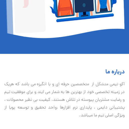
درباره ما
آكو تيمی متشکل از متخصصین حرفه ای و با انگیزه می باشد که هریک
در زمینه تخصصی خود از بهترین ها به شمار می آیند و برای موفقیت تيم
و رضایت مشتریان پیوسته در تلاش هستند. کیفیت بی نظير محصولات ،
پشتیبانی دايمی ، پایداری نرم افزارها ،واحد تحقیق و توسعه پویا از
ویژگی اصلی تیم ما میباشد.