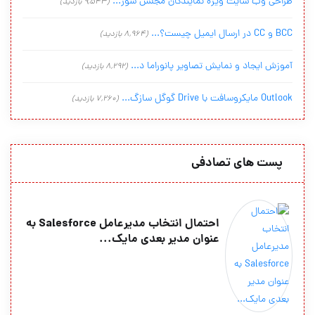
طراحی وب سایت ویژه نمایندگان مجلس شور...
(9,543 بازدید)
BCC و CC در ارسال ایمیل چیست؟...
(8,964 بازدید)
آموزش ایجاد و نمایش تصاویر پانوراما د...
(8,292 بازدید)
Outlook مایکروسافت با Drive گوگل سازگ...
(7,260 بازدید)
پست های تصادفی
احتمال انتخاب مدیرعامل Salesforce به
عنوان مدیر بعدی مایک...