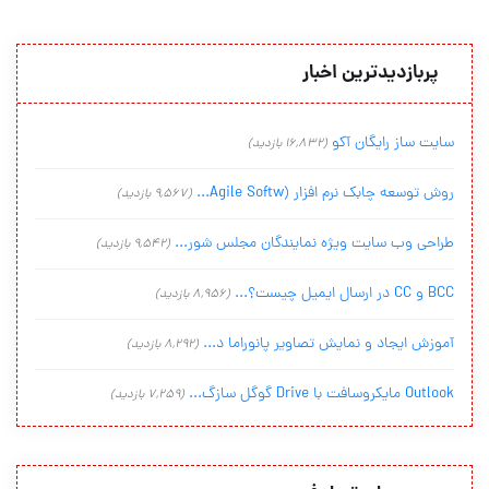
پربازدیدترین اخبار
سایت ساز رایگان آکو
(16,832 بازدید)
روش توسعه چابک نرم افزار (Agile Softw...
(9,567 بازدید)
طراحی وب سایت ویژه نمایندگان مجلس شور...
(9,542 بازدید)
BCC و CC در ارسال ایمیل چیست؟...
(8,956 بازدید)
آموزش ایجاد و نمایش تصاویر پانوراما د...
(8,292 بازدید)
Outlook مایکروسافت با Drive گوگل سازگ...
(7,259 بازدید)