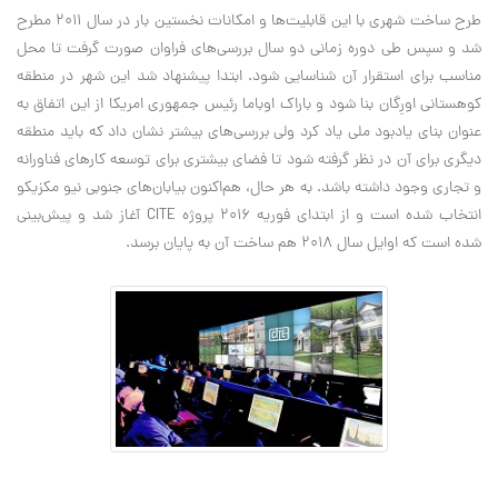
طرح ساخت شهری با این قابلیت‌ها و امکانات نخستین بار در سال 2011 مطرح
شد و سپس طی دوره زمانی دو سال بررسی‌های فراوان صورت گرفت تا محل
مناسب برای استقرار آن شناسایی شود. ابتدا پیشنهاد شد این شهر در منطقه
کوهستانی اورِگان بنا شود و باراک اوباما رئیس جمهوری امریکا از این اتفاق به
عنوان بنای یادبود ملی یاد کرد ولی بررسی‌های بیشتر نشان داد که باید منطقه
دیگری برای آن در نظر گرفته شود تا فضای بیشتری برای توسعه کارهای فناورانه
و تجاری وجود داشته باشد. به هر حال، هم‌اکنون بیابان‌های جنوبی نیو مکزیکو
انتخاب شده است و از ابتدای فوریه 2016 پروژه CITE آغاز شد و پیش‌بینی
شده است که اوایل سال 2018 هم ساخت آن به پایان برسد.