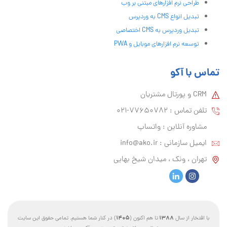
طراحی نرم افزارهای مبتنی بر وب
تبدیل انواع CMS به وردپرس
تبدیل وردپرس به CMS اختصاصی
توسعه نرم افزارهای موبایل و PWA
تماس با آکو
CRM و پورتال مشتریان
تلفن تماس :‌ 77650782-021
مشاوره آنلاین : واتساپ
ایمیل سازمانی :‌
info@ako.ir
تهران ، ونک ، میدان شیخ بهایی
1405
1388
با افتخار از سال
تا هم اکنون (
) در کنار شما هستیم. تمامی حقوق این سایت