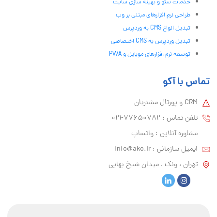
خدمات سئو و بهینه سازی سایت
طراحی نرم افزارهای مبتنی بر وب
تبدیل انواع CMS به وردپرس
تبدیل وردپرس به CMS اختصاصی
توسعه نرم افزارهای موبایل و PWA
تماس با آکو
CRM و پورتال مشتریان
تلفن تماس :‌ 77650782-021
مشاوره آنلاین : واتساپ
ایمیل سازمانی :‌
info@ako.ir
تهران ، ونک ، میدان شیخ بهایی