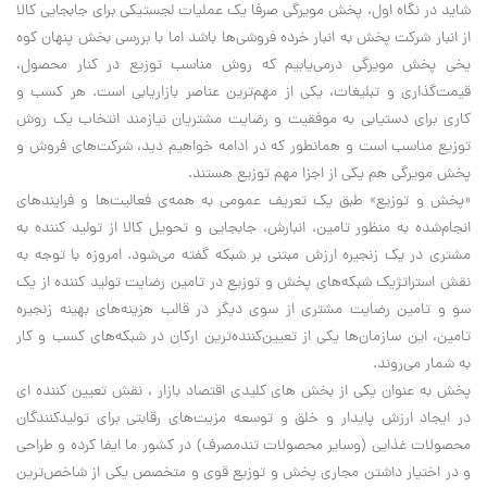
شاید در نگاه اول، پخش مویرگی صرفا یک عملیات لجستیکی برای جابجایی کالا
از انبار شرکت پخش به انبار خرده فروشی‌ها باشد اما با بررسی بخش پنهان کوه
یخی پخش مویرگی درمی‌یابیم که روش مناسب توزیع در کنار محصول،
قیمت‌گذاری و تبلیغات، یکی از مهم‌ترین عناصر بازاریابی است. هر کسب و
کاری برای دستیابی به موفقیت و رضایت مشتریان نیازمند انتخاب یک روش
توزیع مناسب است و همانطور که در ادامه خواهیم دید، شرکت‌های فروش و
پخش مویرگی هم یکی از اجزا مهم توزیع هستند.
«پخش و توزیع» طبق یک تعریف عمومی به همه‌ی فعالیت‌ها و فرایندهای
انجام‌شده به منظور تامین، انبارش، جابجایی و تحویل کالا از تولید کننده به
مشتری در یک زنجیره ارزش مبتنی بر شبکه گفته می‌شود. امروزه با توجه به
نقش استراتژیک شبکه‌های پخش و توزیع در تامین رضایت تولید کننده از یک
سو و تامین رضایت مشتری از سوی دیگر در قالب هزینه‌های بهینه زنجیره
تامین، این سازمان‌ها یکی از تعیین‌کننده‌ترین ارکان در شبکه‌های کسب و کار
به شمار می‌روند.
پخش به عنوان یکی از بخش های کلیدی اقتصاد بازار ، نقش تعیین کننده ای
در ایجاد ارزش پایدار و خلق و توسعه مزیت‌های رقابتی برای تولیدکنندگان
محصولات غذایی (وسایر محصولات تندمصرف) در کشور ما ایفا کرده و طراحی
و در اختیار داشتن مجاری پخش و توزیع قوی و متخصص یکی از شاخص‌ترین