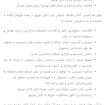
وظایف خاص و کلیدی شرکت‌های توزیع از نوع پخش مویرگی
طبق نظر فیلیپ کاتلر وظایف عمومی اجزا کانال توزیع از عمده فروش گرفته تا
نماینده و خرده فروش عبارتند از:
اطلاعات: جمع‌آوری اخبار و اطلاعات تحقیقات بازاریابی درباره عوامل و
نیروهای موجود در بازار
ترویج و گسترش: ایجاد ارتباط و اجرای سیاست‌های تشویقی به منظور
هر بهتر شناساندن محصول
تماس: جستجو و برقراری ارتباط با مشتریان جدید
تطبیق عرضه با نیاز: متناسب ساختن شکل محصول با توجه به نیاز
مشتریان از نظردرجه‌بندی، کیفیت و بسته‌بندی
مذاکره: دستیابی به توافق بر سر قیمت و سایر شرایط انجام معامله به
نحوی بتوان مالکیت محصول را از فروشنده به مشتری منتقل کرد.
توزیع فیزیکی: حمل و نقل و انبار کالا
تأمین مالی: تامین هزینه برای تأمین هزینه های کانال توزیع
ریسک‌پذیری: قبول مخاطرات مربوط به کانال توزیع.
شرکت های فروش و و پخش مویرگی مانند سایر اجزا کانال توزیع باید از