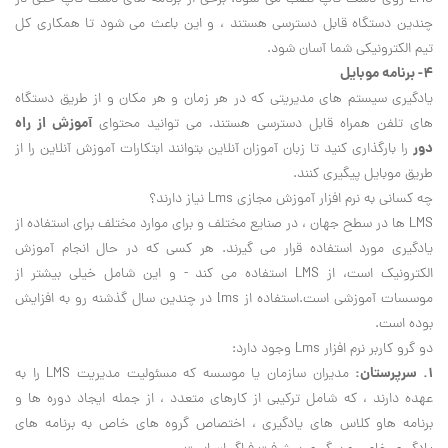
چندین دستگاه قابل دسترسی هستند ، و این باعث می شود تا همکاری کل
تیم الکترونیکی شما آسان شود.
۴- برنامه موبایل
یادگیری سیستم های مدیریتی که در هر زمان و هر مکان و از طریق دستگاه
آموزش از راه
های تلفن همراه قابل دسترسی هستند. می توانید محتوای
دور
را بارگذاری کنید تا زبان آموزان آنلاین بتوانند ابتکارات آموزش آنلاین را از
طریق موبایل پیگیری کنند.
چه کسانی به نرم افزار آموزش مجازی Lms نیاز دارند؟
LMS ها در سطح جهان ، در صنایع مختلف و برای موارد مختلف برای استفاده از
یادگیری مورد استفاده قرار می گیرند. هر کسی که در حال انجام آموزش
الکترونیک است، از LMS استفاده می کند - و این شامل خیلی بیشتر از
موسسات آموزشی است.استفاده از lms در چندین سال گذشنه رو به افزایش
بوده است.
دو گرو کاربر نرم افزار Lms وجود دارد:
۱. سرپرستان:
مدیران سازمان یا موسسه که مسئولیت مدیریت LMS را به
عهده دارند ، که شامل ترکیبی از کارهای متعدد ، از جمله ایجاد دوره ها و
برنامه هاو کلاس های یادگیری ، اختصاص گروه های خاص به برنامه های