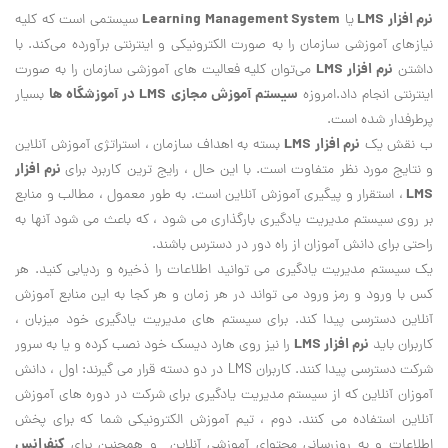
نرم افزار LMS
Learning Management System
یا
سیستمی است که کلیه
نیازهای آموزشی سازمان را به صورت الکترونیکی و اینترنتی برآورده می‌کند. با
نرم افزار LMS
داشتن
می‌توان کلیه فعالیت های آموزشی سازمان را به صورت
سیستم آموزش مجازی LMS در آموزشگاه ها
اینترنتی انجام داد.امروزه
بسیار
پرطرفدار شده است.
نرم افزار LMS
ب نقش یک
بسته به اهداف سازمان ، استراتژی آموزش آنلاین
نرم افزار
و نتایج مورد نظر متفاوت است. با این حال ، رایج ترین کاربرد برای
LMS
، استقرار و پیگیری آموزش آنلاین است. به طور معمول ، مطالب و منابع
بر روی سیستم مدیریت یادگیری بارگذاری می شود ، که باعث می شود آنها به
راحتی برای دانش آموزان از راه دور در دسترس باشند.
یک سیستم مدیریت یادگیری می توانید اطلاعات را ذخیره و ردیابی کنید. هر
کس با ورود و رمز ورود می تواند در هر زمان و هر کجا به این منابع آموزش
آنلاین دسترسی پیدا کند. برای سیستم های مدیریت یادگیری خود میزبان ،
نرم افزار LMS
کاربران باید
را نیز روی هارد دیسک خود نصب کرده و یا به سرور
شرکت دسترسی پیدا کنند. کاربران LMS در دو دسته قرار می گیرند: اول ، دانش
آموزان آنلاین که از سیستم مدیریت یادگیری برای شرکت در دوره های آموزش
آنلاین استفاده می کنند. دوم ، تیم آموزش الکترونیکی شما که برای پخش
کنفرانس
اطلاعات و به روزرسانی محتوای آموزشی آنلاین و همچنین برای