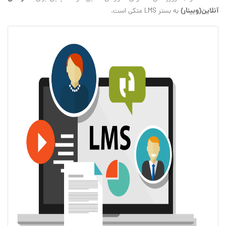
آنلاین(وبینار)
به بستر LMS متکی است.