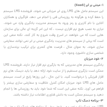
۱- مبتنی بر ابر (SaaS)
این سیستم عامل های LMS روی ابر میزبانی می شوند. فروشنده LMS سیستم
را حفظ کرده و هرگونه به روزرسانی فنی را انجام می دهد. فراگیران و همکاران
آنلاین با نام کاربری و رمز ورود به سیستم مدیریت یادگیری وارد می شوند.
نیازی به نصب هیچ نرم افزاری نیست ، که این امر گزینه ای عالی برای سازمان
هایی است که می خواهند در اسرع وقت شروع به کار کنند. نکته منفی این
است که برخی از سیستم های مدیریت یادگیری مبتنی بر ابر نمی توانند سفارشی
سازی شوند. به عنوان مثال ، فرصت های کمتری برای ترکیب برندسازی یا
شخصی سازی داشبورد وجود دارد.
۲- خود میزبان
یادگیری سیستم های مدیریتی که به بارگیری نرم افزار نیاز دارند. فروشنده LMS
ممکن است بارگیری مستقیم را از سایت خود ارائه دهد یا باید دیسک های نرم
افزار فیزیکی را درخواست کنید. با این حال ، این روزها رایج تر است. سیستم
عامل های LMS خود میزبان امکان کنترل خلاقیت و سفارشی سازی بیشتر را
فراهم می آورد. نکته منفی این است که شما خود باید به روزرسانی ها را انجام
دهید و سیستم ممکن است به دانش فناوری اطلاعات نیاز داشته باشد.
۳- برنامه دسک تاپ
LMS روی دسک تاپ نصب می شود. برخی از برنامه های دسک تاپ حتی در