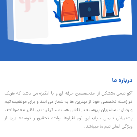
درباره ما
آكو تيمی متشکل از متخصصین حرفه ای و با انگیزه می باشد که هریک
در زمینه تخصصی خود از بهترین ها به شمار می آیند و برای موفقیت تيم
و رضایت مشتریان پیوسته در تلاش هستند. کیفیت بی نظير محصولات ،
پشتیبانی دايمی ، پایداری نرم افزارها ،واحد تحقیق و توسعه پویا از
ویژگی اصلی تیم ما میباشد.