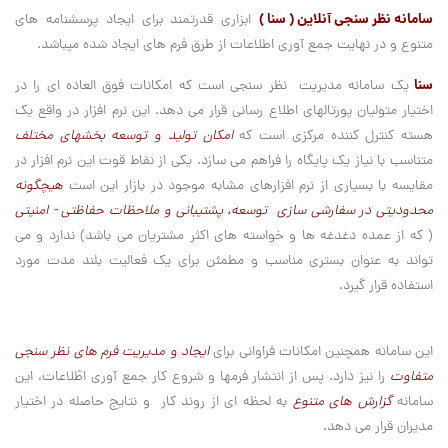
سامانه نظر سنجی آنلاین ( سنا )
ابزاری قدرتمند برای ایجاد پرسشنامه های
متنوع و در نهایت جمع آوری اطلاعات از طرق فرم های ایجاد شده میباشد.
سنا
یک سامانه مدیریت نظر سنجی است که امکانات فوق العاده ای را در
اختیار متولیان پورتالهای اطلاع رسانی قرار می دهد. این نرم افزار در واقع یک
هسته کنترل کننده مرکزی است که
امکان تولید و توسعه بخشهای مختلف
متناسب با نیاز یک پایگاه را فراهم می سازد. یکی از نقاط قوت این نرم افزار
در
مقایسه با بسیاری از نرم افزارهای مشابه موجود در بازار این است
هیچگونه
محدودیتی در سفارشی سازی توسعه، پشتیبانی و ملاحظات حفاظتی - امنیتی
( که از عمده دغدغه ها و خواسته های اکثر مشتریان می باشد) ندارد و می
تواند به عنوان بستری مناسب و مطمئن برای یک فعالیت بلند مدت مورد
استفاده قرار گیرد.
این سامانه همچنین امکانات فراوانی برای
ایجاد و مدیریت فرم های نظر سنجی
متفاوت
را نیز دارد. پس از انتشار فرمها و شروع کار جمع آوری اطّلاعات، این
سامانه
گزارش های متنوع
به لحظه ای از روند کار و نتایج حاصله در اختیار
مدیران قرار می دهد.