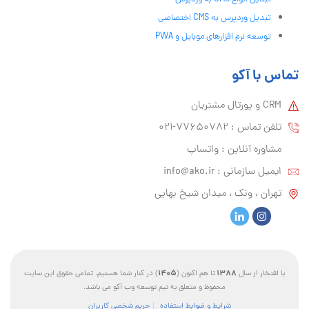
تبدیل وردپرس به CMS اختصاصی
توسعه نرم افزارهای موبایل و PWA
تماس با آکو
CRM و پورتال مشتریان
تلفن تماس :‌ 77650782-021
مشاوره آنلاین : واتساپ
ایمیل سازمانی :‌
info@ako.ir
تهران ، ونک ، میدان شیخ بهایی
1405
1388
با افتخار از سال
تا هم اکنون (
) در کنار شما هستیم. تمامی حقوق این سایت
محفوظ و متعلق به تیم توسعه وب آکو می باشد.
شرایط و ضوابط استفاده
حریم شخصی کاربران