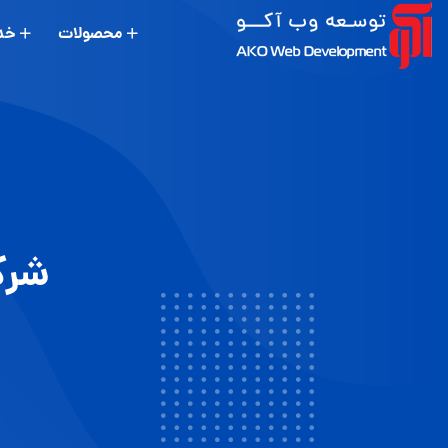
محصولات
خد
شرک