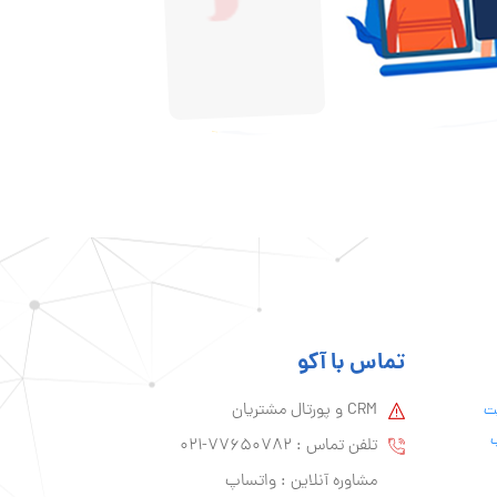
تماس با آکو
CRM و پورتال مشتریان
یت
ب
تلفن تماس :‌ 77650782-021
مشاوره آنلاین : واتساپ