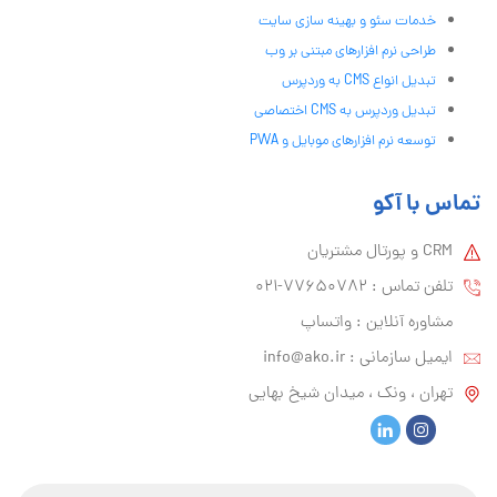
خدمات سئو و بهینه سازی سایت
طراحی نرم افزارهای مبتنی بر وب
تبدیل انواع CMS به وردپرس
تبدیل وردپرس به CMS اختصاصی
توسعه نرم افزارهای موبایل و PWA
تماس با آکو
CRM و پورتال مشتریان
تلفن تماس :‌ 77650782-021
مشاوره آنلاین : واتساپ
ایمیل سازمانی :‌
info@ako.ir
تهران ، ونک ، میدان شیخ بهایی