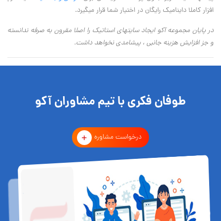
افزار کاملا داینامیک رایگان در اختیار شما قرار میگیرد.
در پایان مجموعه آکو ایجاد سایتهای استاتیک را اصلا مقرون به صرفه ندانسته
و جز افزایش هزینه جانبی ، پیشامدی نخواهد داشت.
طوفان فکری با تیم مشاوران آکو
درخواست مشاوره