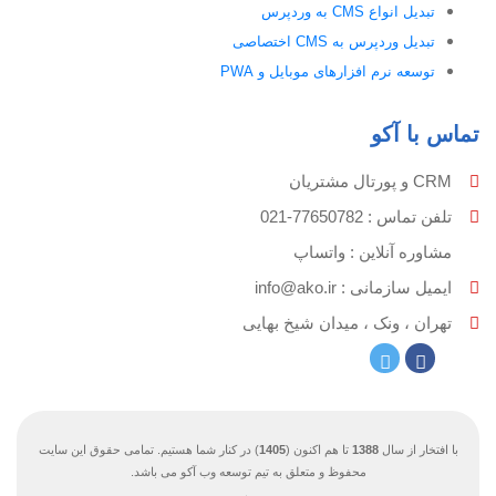
تبدیل انواع CMS به وردپرس
تبدیل وردپرس به CMS اختصاصی
توسعه نرم افزارهای موبایل و PWA
تماس با آکو
CRM و پورتال مشتریان
تلفن تماس :‌ 77650782-021
مشاوره آنلاین : واتساپ
ایمیل سازمانی :‌
info@ako.ir
تهران ، ونک ، میدان شیخ بهایی
با افتخار از سال
1388
تا هم اکنون (
1405
) در کنار شما هستیم. تمامی حقوق این سایت
محفوظ و متعلق به تیم توسعه وب آکو می باشد.