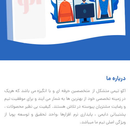
درباره ما
آكو تيمی متشکل از متخصصین حرفه ای و با انگیزه می باشد که هریک
در زمینه تخصصی خود از بهترین ها به شمار می آیند و برای موفقیت تيم
و رضایت مشتریان پیوسته در تلاش هستند. کیفیت بی نظير محصولات ،
پشتیبانی دايمی ، پایداری نرم افزارها ،واحد تحقیق و توسعه پویا از
ویژگی اصلی تیم ما میباشد.