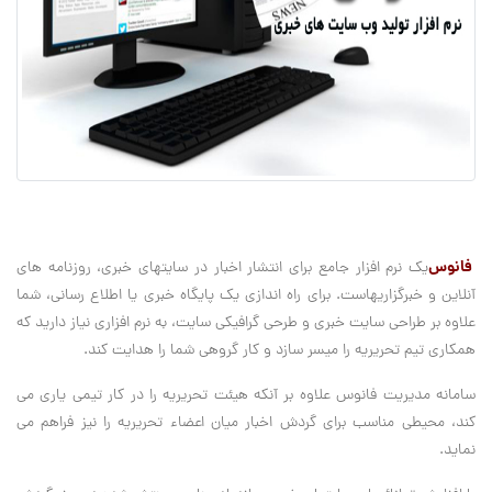
فانوس
يک نرم افزار جامع برای انتشار اخبار در سايتهای خبری، روزنامه های
آنلاين و خبرگزاريهاست. برای راه اندازی يک پايگاه خبری يا اطلاع رسانی، شما
علاوه بر طراحی سايت خبری و طرحی گرافيکی سايت، به نرم افزاری نياز داريد که
همکاری تيم تحريريه را ميسر سازد و کار گروهی شما را هدايت کند.
سامانه مدیریت فانوس علاوه بر آنکه هيئت تحريريه را در کار تيمی ياری می
کند، محيطی مناسب برای گردش اخبار ميان اعضاء تحريريه را نیز فراهم می
نمايد.