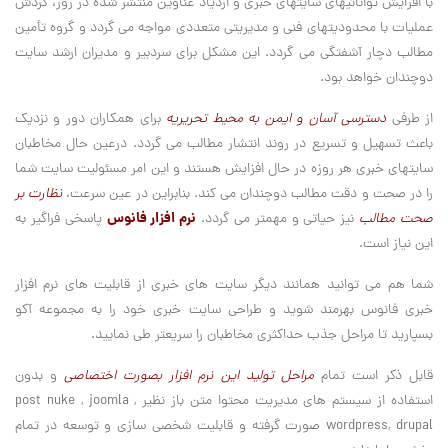
با افزايش توانائيهای سايتهای خبری و ازدياد عناوين منتشر شده در روز، گردش
عمليات با محدوديتهای فنی و مديريتی متعددی مواجه می گردد و گروه تأمين
مطالب دچار آشفتگی می گردد. اين مشکل برای سردبير و مديران ارشد سايت
دوچندان خواهد بود.
از طرفی
دسترسی آسان و ايمن به محيط تحريريه
برای همکاران دور و نزديک
باعث تسهيل و تسريع در روند انتشار مطالب می گردد. درعين حال مخاطبان
سايتهای خبری هر روزه در حال افزايش هستند و اين امر مسئوليت سايت شما
را در صحت و دقت مطالب دوچندان می کند. بنابراين در عين سرعت،
نظارت بر
نرم افزار فانوس
صحت مطالب
نيز حياتی و مهمتر می گردد.
پاسخی فراگير به
اين نياز است.
شما هم می توانيد همانند دیگر سايت های خبری از قابليت های نرم افزار
خبری فانوس بهرمند شويد و طراحی سايت خبری خود را به مجموعه آکو
بسپاريد تا مراحل جذب حداکثری مخاطبان را سريعتر طی نماييد.
قابل ذکر است تمام
مراحل تولید این نرم افزار بصورت اختصاصی
و بدون
استفاده از سیستم های مدیریت محتوا متن باز نظیر post nuke , joomla ,
wordpress, drupal صورت گرفته و قابلیت شخصی سازی و توسعه در تمام