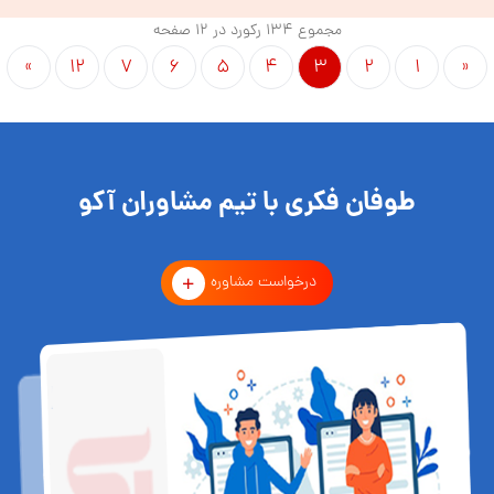
مجموع ۱۳۴ رکورد در ۱۲ صفحه
»
۱۲
۷
۶
۵
۴
۳
۲
۱
«
طوفان فکری با تیم مشاوران آکو
درخواست مشاوره