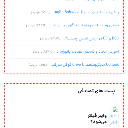
روش توسعه چابک نرم افزار (Agile Softw...
(9,566 بازدید)
طراحی وب سایت ویژه نمایندگان مجلس شور...
(9,541 بازدید)
BCC و CC در ارسال ایمیل چیست؟...
(8,953 بازدید)
آموزش ایجاد و نمایش تصاویر پانوراما د...
(8,292 بازدید)
Outlook مایکروسافت با Drive گوگل سازگ...
(7,258 بازدید)
پست های تصادفی
وایبر فیلتر
می‌شود؟