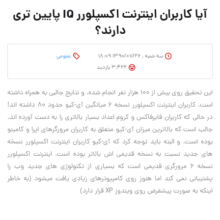
آیا کاربران اینترنت اکسپلورر IQ پایین تری
دارند؟
سه شنبه , ۱۳۹۰/۰۷/۲۶ ۱۸:۰۹
عمومی
3,422 بازدید
این تحقیق روی بیش از ۱۰۰ هزار نفر انجام شده. و نتایج جالبی به همراه داشته
است. کاربران اینترنت اکسپلورر نسخه ۶ میانگین آی-کیو حدود ۸۰ داشته اند!
در حالی که کاربران فایرفاکس و کروم اعداد بسیار بالاتری را به دست آورده اند.
‏جالب است که بالاترین میزان آی-کیو متعلق به کاربران مرورگرهای اپرا و کامینو
بوده است. و البته باید توجه کرد که آی-کیو کاربران اینترنت اکسپلورر نسخه
های جدید نسبت به نسخه قدیمی اش بالاتر بوده است. ‏اینترنت اکسپلورر
نسخه ۶ مرورگری قدیمی است که بسیاری از تکنولوژی های جدید وب را
پشتیبانی نمی کند اما هنوز روی کامپیوترهای زیادی یافت میشود (به خاطر
اینکه به صورت پیشفرض روی ویندوز XP قرار دارد) ‏