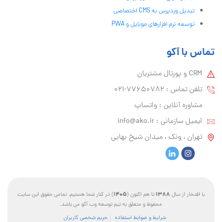
تبدیل وردپرس به CMS اختصاصی
توسعه نرم افزارهای موبایل و PWA
تماس با آکو
CRM و پورتال مشتریان
تلفن تماس :‌ 77650782-021
مشاوره آنلاین : واتساپ
ایمیل سازمانی :‌
info@ako.ir
تهران ، ونک ، میدان شیخ بهایی
1405
1388
با افتخار از سال
تا هم اکنون (
) در کنار شما هستیم. تمامی حقوق این سایت
محفوظ و متعلق به تیم توسعه وب آکو می باشد.
شرایط و ضوابط استفاده
حریم شخصی کاربران