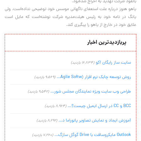
بانفوذ شرکت تهديد به اخراج شده‌بود.
ياهو هنوز درباره علت استعفای ناگهانی موسس خود توضيحی نداده‌است. ولی
يانگ در نامه خود به رئيس هيئت‌مديره شرکت نوشته‌است که مايل است
علايق خود در خارج از ياهو را پيگيری کند.
پربازدیدترین اخبار
سایت ساز رایگان آکو
(16,834 بازدید)
روش توسعه چابک نرم افزار (Agile Softw...
(9,569 بازدید)
طراحی وب سایت ویژه نمایندگان مجلس شور...
(9,542 بازدید)
BCC و CC در ارسال ایمیل چیست؟...
(8,964 بازدید)
آموزش ایجاد و نمایش تصاویر پانوراما د...
(8,292 بازدید)
Outlook مایکروسافت با Drive گوگل سازگ...
(7,260 بازدید)