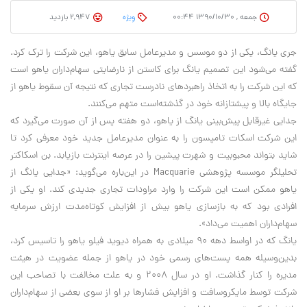
جمعه , ۱۳۹۰/۱۰/۳۰ ۰۰:۴۴
وِیژه
2,947 بازدید
جری يانگ، يکی از دو موسس و مديرعامل سابق ياهو، اين شرکت را ترک کرد.
گفته می‌شود اين تصميم يانگ برای کاستن از نارضايتی سهام‌داران ياهو است
که اين شرکت را به اتخاذ راهبردهای نادرست تجاری که نتيجه آن سقوط ياهو از
جايگاه بالا و پيشتازانه خود در گذشته‌است متهم می‌کنند.
جدایی غيرقابل پيش‌بينی يانگ از ياهو، دو هفته پس از آن صورت می‌گيرد که
اين شرکت اسکات تامپسون را به عنوان مديرعامل جديد خود معرفی کرد تا
شايد بتواند محبوبيت و شهرت پيشين را در عرصه اينترنت بازيابد. بن اسکاکتر
تحليلگر موسسه پژوهشی Macquarie در اين‌باره می‌گويد: «جدایی يانگ از
ياهو ممکن است اين شرکت را وارد مراودات تجاری جديدی کند. او يکی از
افرادی بود که به ‌بازسازی ياهو بيش از افزايش کوتاه‌مدت ارزش سرمايه
سهام‌داران اهميت می‌داد».
يانگ که در اواسط دهه 90 ميلادی به همراه ديويد فيلو ياهو را تاسيس کرد،
بدين‌وسيله همه پست‌های رسمی خود در ياهو از جمله عضويت در هيئت
مديره را کنار گذاشت. او در سال 2008 و به علت مخالفت با تصاحب اين
شرکت توسط مايکروسافت و افزايش فشارها بر او از سوی بعضی از سهام‌داران