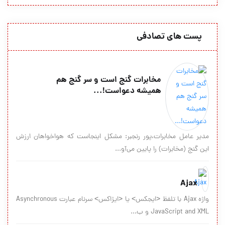
پست های تصادفی
مخابرات گنج است و سر گنج هم
همیشه دعواست!...
مدیر عامل مخابرات،پور رنجبر: مشکل اینجاست که هواخواهان ارزش
این گنج (مخابرات) را پایین می‌آو...
Ajax
واژه Ajax با تلفظ <ايجكس> يا <ايژاكس> سرنام عبارت Asynchronous
JavaScript and XML و ب...