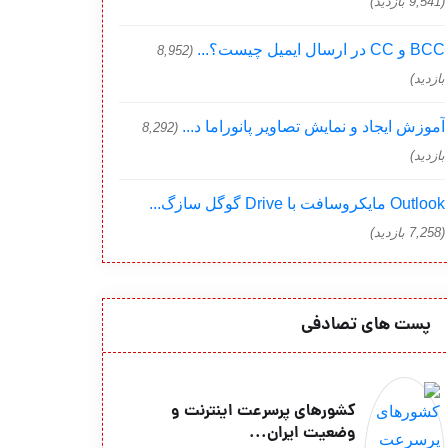
(9,541 بازدید)
BCC و CC در ارسال ایمیل چیست؟...
(8,952
بازدید)
آموزش ایجاد و نمایش تصاویر پانوراما د...
(8,292
بازدید)
Outlook مایکروسافت با Drive گوگل سازگ...
(7,258 بازدید)
پست های تصادفی
کشورهای پرسرعت اینترنت و
وضعیت ایران...