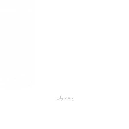
مات
درباره ما
نمونه کارها
شبکه دانش
استعلام 
عالي فضاي مجازي را مقدس ن
پیشخوان