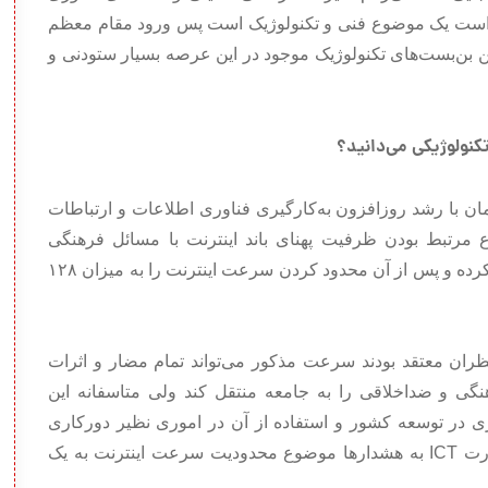
یداست یک موضوع فنی و تکنولوژیک است پس ورود مقام معظم
ن بن‌بست‌های تکنولوژیک موجود در این عرصه بسیار ستودنی و
کنولوژیکی می‌دانید؟
مان با رشد روزافزون به‌کارگیری فناوری اطلاعات و ارتباطات
 وزارت ICT با طرح موضوع مرتبط بودن ظرفیت پهنای باند اینترنت با مسائل فرهنگی
نگرانی‌هایی را در ذهن تصمیم‌گیران ارشد کشور ایجاد کرده و پس از آن محدود کردن سرعت اینترنت را به ميزان ۱۲۸
ران معتقد بودند سرعت مذکور می‌تواند تمام مضار و اثرات
گی و ضداخلاقی را به جامعه منتقل کند ولی متاسفانه این
ی در توسعه کشور و استفاده از آن در اموری نظیر دورکاری
خواهد شد که متاسفانه با بی‌توجهی مدیران وقت وزارت ICT به هشدارها موضوع محدودیت سرعت اینترنت به یک