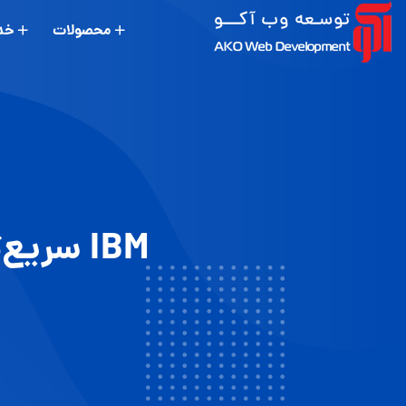
محصولات
خد
IBM سریع‌ترین و قدرتمندترین ابررایانه را ساخت