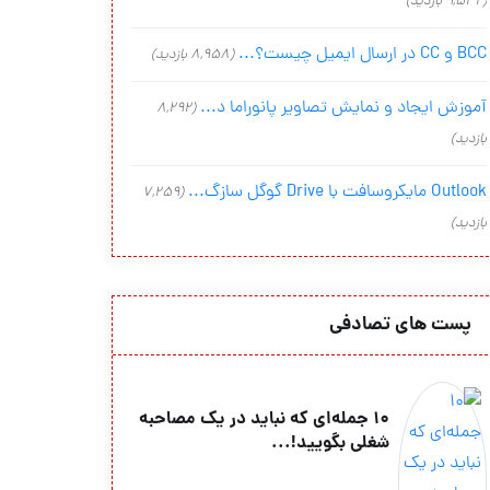
(9,542 بازدید)
BCC و CC در ارسال ایمیل چیست؟...
(8,958 بازدید)
آموزش ایجاد و نمایش تصاویر پانوراما د...
(8,292
بازدید)
Outlook مایکروسافت با Drive گوگل سازگ...
(7,259
بازدید)
پست های تصادفی
۱۰ جمله‌ای که نباید در یک مصاحبه
شغلی بگویید!...