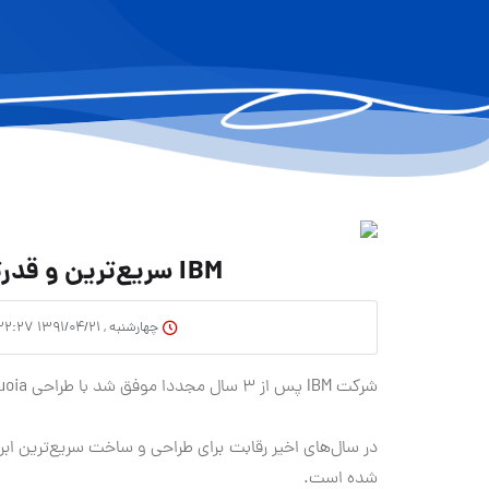
IBM سریع‌ترین و قدرتمندترین ابررایانه را ساخت
چهارشنبه , ۱۳۹۱/۰۴/۲۱ ۲۲:۲۷
شرکت IBM پس از ۳ سال مجددا موفق شد با طراحی Sequoia لقب سریع‌ترین ابررایانه جهان را از آن خود کند.
شده است.