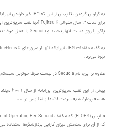
به گزارش گاردین، تا پیش از این که IBM خبر طراحی ابر رایانه Sequoia را اعلام کند همه چیز بر وفق مراد ژاپنی‌ها بود.
پاکی را روی دست آنها ریختند و Sequoia یا همان درخت با عظمت آمریکایی خود را معرفی کردند.
بهره می‌برد.
علاوه بر این، نام Sequoia در لیست صرفه‌جوترین سیستم‌ها هم که روز گذشته منتشر شد آمده است.
هسته پردازنده به سرعت ۱۰.۵۱ پتافلاپس برسد.
که از آن برای سنجش میزان کارایی پردازشگرها استفاده می