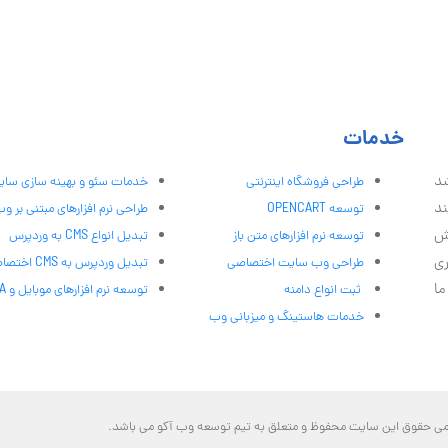
خدمات
شد
طراحی فروشگاه اینترنتی
خدمات سئو و بهینه سازی سا
ند
توسعه OPENCART
طراحی نرم افزارهای مبتنی بر و
ش
توسعه نرم افزارهای متن باز
تبدیل انواع CMS به وردپرس
ری
طراحی وب سایت اختصاصی
تبدیل وردپرس به CMS اختصاصی
ما
ثبت انواع دامنه
توسعه نرم افزارهای موبایل و PWA
خدمات هاستینگ و میزبانی وب
مامی حقوق این سایت محفوظ و متعلق به تیم توسعه وب آکو می باشد.