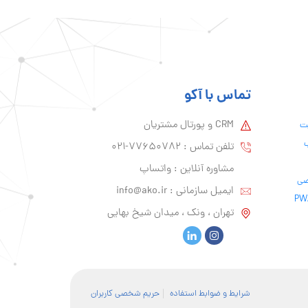
تماس با آکو
CRM و پورتال مشتریان
یت
ب
تلفن تماس :‌ 77650782-021
مشاوره آنلاین : واتساپ
ایمیل سازمانی :‌
info@ako.ir
تهران ، ونک ، میدان شیخ بهایی
شرایط و ضوابط استفاده
حریم شخصی کاربران