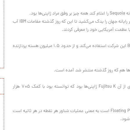
برای مدت ۳ سال متوالی Fujitsu K آنها لقب سریع‌ترین ابر رایانه جهان را یدک می‌کشید تا این که روز گذشته مقامات IBM آب
به گفته مقامات IBM، ابررایانه آنها از سرورهای BlueGene/Q این شرکت استفاده می‌کند و از حدود ۱.۵ میلیون هسته پردازنده
پیش از این لقب سریع‌ترین ابررایانه از سال ۲۰۰۹ میلادی از آن Fujitsu K ژاپنی‌ها بود که توانسته بود با کمک ۷۰۵ هزار
فلاپس (FLOPS) که مخفف Floating Point Operating Per Second است به معنی عملیات شناور هر نقطه در هر ثانیه است
‌شود.