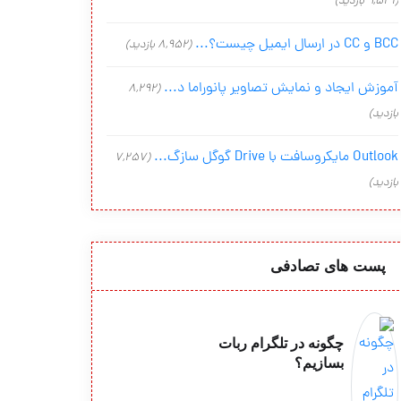
(9,541 بازدید)
BCC و CC در ارسال ایمیل چیست؟...
(8,952 بازدید)
آموزش ایجاد و نمایش تصاویر پانوراما د...
(8,292
بازدید)
Outlook مایکروسافت با Drive گوگل سازگ...
(7,257
بازدید)
پست های تصادفی
چگونه در تلگرام ربات
بسازیم؟