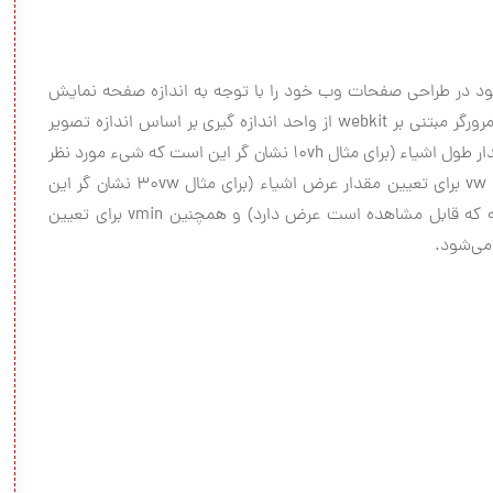
دازه اشیاء موجود در طراحی صفحات وب خود را با توجه به اندازه صفحه نمایش
کاربر تعیین کنید. هم اکنون نیز در اینترنت اکسپلورر ۹ و مرورگر مبتنی بر webkit از واحد اندازه گیری بر اساس اندازه تصویر
وجود دارد که در این روش با سه مقدار vh برای تعیین مقدار طول اشیاء (برای مثال ۱۰vh نشان گر این است که شیء مورد نظر
۱۰ درصد طول صفحه که قابل مشاهده است طول دارد)، vw برای تعیین مقدار عرض اشیاء (برای مثال ۳۰vw نشان گر این
است که شیء مورد نظر به اندازه ۳۰ درصد عرض صفحه که قابل مشاهده است عرض دارد) و همچنین vmin برای تعیین
می‌شود.