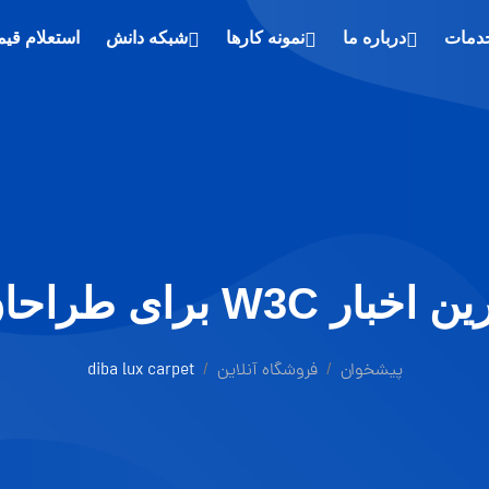
دمات
درباره ما
نمونه کارها
شبکه دانش
استعلام قی
ار W3C برای طراحان وب
پیشخوان
فروشگاه آنلاین
diba lux carpet