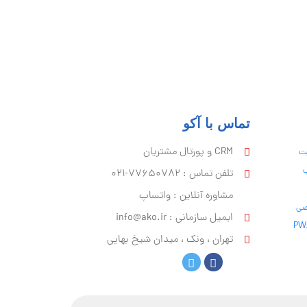
تماس با آکو
CRM و پورتال مشتریان
یت
ب
تلفن تماس :‌ 77650782-021
مشاوره آنلاین : واتساپ
ایمیل سازمانی :‌
info@ako.ir
تهران ، ونک ، میدان شیخ بهایی