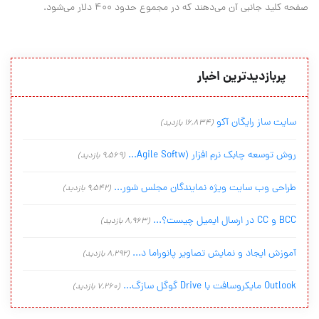
صفحه کلید جانبی آن می‌دهند که در مجموع حدود ۴۰۰ دلار می‌شود.
پربازدیدترین اخبار
سایت ساز رایگان آکو
(16,834 بازدید)
روش توسعه چابک نرم افزار (Agile Softw...
(9,569 بازدید)
طراحی وب سایت ویژه نمایندگان مجلس شور...
(9,542 بازدید)
BCC و CC در ارسال ایمیل چیست؟...
(8,963 بازدید)
آموزش ایجاد و نمایش تصاویر پانوراما د...
(8,292 بازدید)
Outlook مایکروسافت با Drive گوگل سازگ...
(7,260 بازدید)