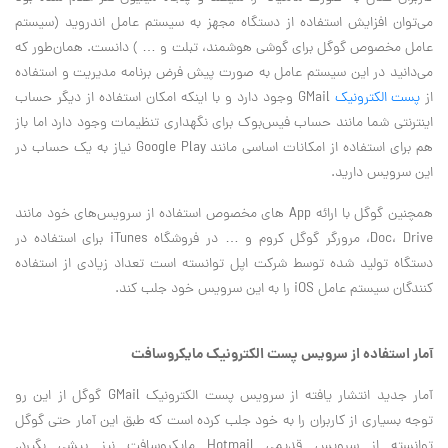
می‌توان افزایش استفاده از دستگاه مجهز به سیستم عامل اندروید (سیستم
عامل مخصوص گوگل برای گوشی هوشمند، تبلت و … ) دانست. همان‌طور که
می‌دانید در این سیستم عامل به صورت پیش فرض برنامه مدیریت و استفاده
از
پست الکترونیک
GMail وجود دارد و با اینکه امکان استفاده از دیگر حساب
اینترنتی شما مانند حساب فیس‌بوک برای نگهداری تنظیمات وجود دارد اما باز
هم برای استفاده از امکانات اساسی مانند Google Play نیاز به یک حساب در
این سرویس دارید.
همچنین گوگل با ارائه App های مخصوص استفاده از سرویس‌های خود مانند
Doc، Drive، مرورگر گوگل کروم و … در فروشگاه iTunes برای استفاده در
دستگاه تولید شده توسط شرکت اپل توانسته است تعداد زیادی از استفاده
کنندگان سیستم عامل iOS را به این سرویس خود جلب کند.
آمار استفاده از سرویس پست الکترونیک مایکروسافت
آمار جدید انتشار یافته از سرویس پست الکترونیک GMail گوگل از این رو
توجه بسیاری از کاربران را به خود جلب کرده است که طبق این آمار حتی گوگل
توانسته از سرویس قدیمی Hotmail مایکروسافت نیز پیشی بگیرد.