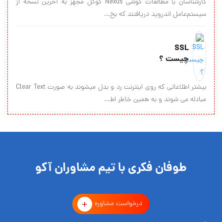
کارشناسان با مطالعات گوشی Nexus گوگل مجهز به آخرین نسخه از
سیستم‌عامل اندروید دریافتند که بخ...
SSL
چیست ؟
بيشتر اطلاعاتي كه روي اينترنت رد و بدل ميشوند به صورت Clear Text
مبادله مي شوند و به همين خاطر اط...
طوفان فکری با تیم مشاوران آکو
درخواست مشاوره