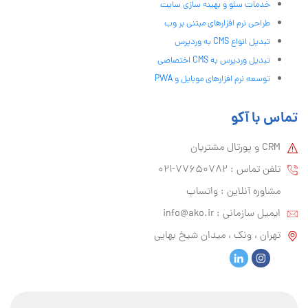
خدمات سئو و بهینه سازی سایت
طراحی نرم افزارهای مبتنی بر وب
تبدیل انواع CMS به وردپرس
تبدیل وردپرس به CMS اختصاصی
توسعه نرم افزارهای موبایل و PWA
تماس با آکو
CRM و پورتال مشتریان
تلفن تماس :‌ 77650782-021
مشاوره آنلاین : واتساپ
ایمیل سازمانی :‌
info@ako.ir
تهران ، ونک ، میدان شیخ بهایی