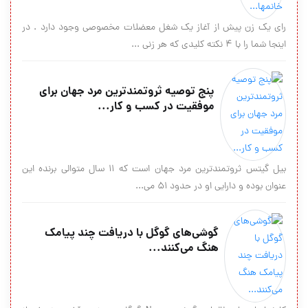
رای یک زن پیش از آغاز یک شغل معضلات مخصوصی وجود دارد . در
اینجا شما را با 4 نکته کلیدی که هر زنی ...
پنج توصيه‌ ثروتمندترين مرد جهان براي
موفقيت در كسب و كار...
بیل گیتس ثروتمندترین مرد جهان است که 11 سال متوالی برنده این
عنوان بوده و دارایی او در حدود 51 می...
گوشی‌های گوگل با دریافت چند پیامک
هنگ می‌کنند...