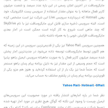
مایکروسافت در آخرین اعلان رسمی در این باره عدد سیصد و شصت میلیون
کاربر فعال ماهانه را به عنوان مقدار استفاده از سرویس پست الکترونیک خود
یعنی Hotmail که دربردارنده سرویس Live این شرکت نیز است مشخص کرده
است. البته سرویس ذخیره سازی فایل ابری مایکروسافت نیز با نام SkyDrive
که چند ماهی است شروع به کار کرده است ممکن است در آمار بعدی
مایکروسافت افزایش خوبی را به همراه داشته باشد.
همچنین سرویس Yahoo Mail نیز یکی از قدیمی‌ترین سرویس در این زمینه که
هم اکنون توسط مایکروسافت توسعه داده می‌شود در جدیدترین آمار پخش
شده سیصد میلیون کاربر فعال را به صورت ماهیانه سرویس ایمیل یاهو پذیرا
است که حجم وسیعی از این مقدار نیز به دلیل برنامه پیام رسان یاهو مسنجر
است که حتماً شما نیز یک بار از آن استفاده کرده‌اید و هنوز هم جزو یکی از
قوی‌ترین برنامه پیام رسان در پلتفرم مختلف به حساب می‌آید.
Yahoo Mail
-
Hotmail
-
GMail
نظر شما در باره آمارهای انتشار یافته در مورد محبوبیت این سرویس‌های
ایمیل چیست با وجود این نکته که گوگل هیچ نظری در مورد آمار تهیه شده
توسط شرکت و سرویس ثالث مانند ComScore بیان نمی‌کند؟ کدام یک هم