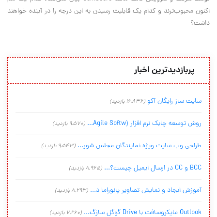
اکنون محبوب‌ترند و کدام یک قابلیت رسیدن به این درجه را در آینده خواهند
داشت؟
پربازدیدترین اخبار
سایت ساز رایگان آکو
(16,836 بازدید)
روش توسعه چابک نرم افزار (Agile Softw...
(9,570 بازدید)
طراحی وب سایت ویژه نمایندگان مجلس شور...
(9,543 بازدید)
BCC و CC در ارسال ایمیل چیست؟...
(8,965 بازدید)
آموزش ایجاد و نمایش تصاویر پانوراما د...
(8,293 بازدید)
Outlook مایکروسافت با Drive گوگل سازگ...
(7,260 بازدید)