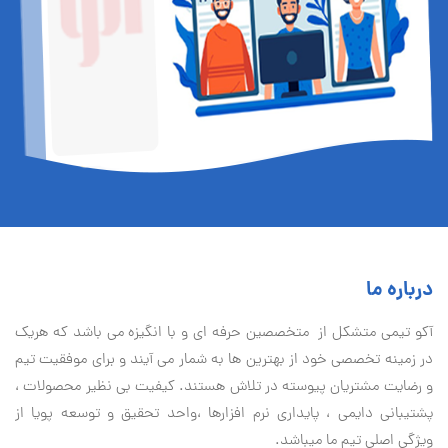
درباره ما
آكو تيمی متشکل از متخصصین حرفه ای و با انگیزه می باشد که هریک
در زمینه تخصصی خود از بهترین ها به شمار می آیند و برای موفقیت تيم
و رضایت مشتریان پیوسته در تلاش هستند. کیفیت بی نظير محصولات ،
پشتیبانی دايمی ، پایداری نرم افزارها ،واحد تحقیق و توسعه پویا از
ویژگی اصلی تیم ما میباشد.