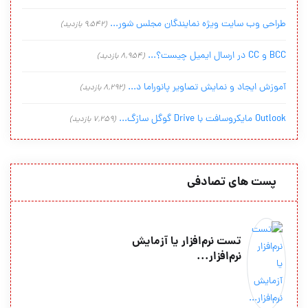
طراحی وب سایت ویژه نمایندگان مجلس شور...
(9,542 بازدید)
BCC و CC در ارسال ایمیل چیست؟...
(8,954 بازدید)
آموزش ایجاد و نمایش تصاویر پانوراما د...
(8,292 بازدید)
Outlook مایکروسافت با Drive گوگل سازگ...
(7,259 بازدید)
پست های تصادفی
تست نرم‌افزار یا آزمایش
نرم‌افزار...