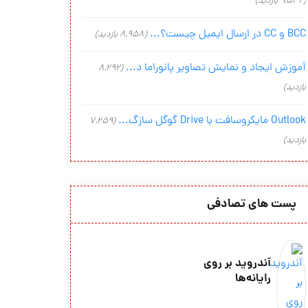
(9,542 بازدید)
BCC و CC در ارسال ایمیل چیست؟...
(8,958 بازدید)
آموزش ایجاد و نمایش تصاویر پانوراما د...
(8,292
بازدید)
Outlook مایکروسافت با Drive گوگل سازگ...
(7,259
بازدید)
پست های تصادفی
آندروید بر روی
رایانه‌ها