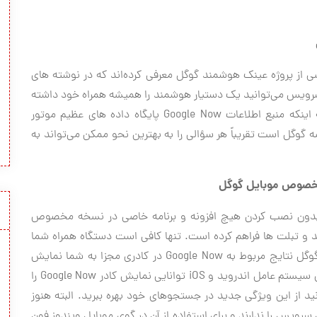
ان این سرویس گوگل Google Now را بخشی از پروژه عینک هوشمند گوگل معرفی کرده‌اند که در نوشته های
ن سرویس می‌توانید یک دستیار هوشمند را همیشه همراه خود داشته
باشید و سؤال های بسیاری را از او بپرسید. با توجه به اینکه منبع اطلاعات Google Now پایگاه داده های عظیم موتور
گل است تقریباً هر سؤالی را به بهترین نحو ممکن می‌تواند به
ا بدون نصب کردن هیچ افزونه و برنامه خاصی در نسخه مخصوص
و تبلت ها فراهم کرده است. تنها کافی است دستگاه همراه شما
مجهز به یک مرورگر مدرن باشد تا در هنگام جستجو در گوگل نتایج مربوط به Google Now در کادری مجزا به شما نمایش
داده شود. خوشبختانه مرورگر پیش فرض اکثر نسخه های سیستم عامل اندروید و iOS توانایی نمایش کادر Google Now را
د از این ویژگی جدید در جستجوهای خود بهره ببرید. البته هنوز
رویس را ندارند و برای استفاده از آن در گوی موبایل ویندوز فون