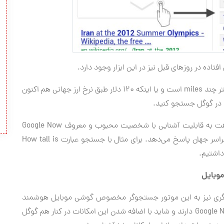
اده در روزهای قبل نیز در این ابزار وجود دارد.
اگر دوست دارید بدانید ۱۰ کیلومتر چند miles است و یا اینکه ۱۲۰ دلار طبق نرخ ارز جهانی هم اکنون
در گوگل جستجو کنید.
این امکان که بی شباهت به قابلیت آشنایی با شخصیت محبوب و معروف Google Now
نیست تمامی سوال شما را در مورد طول برج، بنا و … سراسر جهان پاسخ می‌دهد. برای مثال با جستجو عبارت How tall is
وبایل
ات دیگری نیز به این موتور جستجوگر مخصوص گوشی موبایل هوشمند
اضافه شده است که عملکرد کاملاً مشابهی با سرویس Google Now دارند و شاید با اضافه شدن این امکانات در کنار هم گوگل