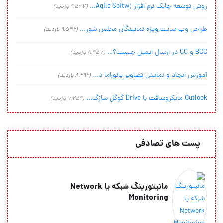
روش توسعه چابک نرم افزار (Agile Softw...
(9,567 بازدید)
طراحی وب سایت ویژه نمایندگان مجلس شور...
(9,542 بازدید)
BCC و CC در ارسال ایمیل چیست؟...
(8,957 بازدید)
آموزش ایجاد و نمایش تصاویر پانوراما د...
(8,292 بازدید)
Outlook مایکروسافت با Drive گوگل سازگ...
(7,259 بازدید)
پست های تصادفی
مانیتورینگ شبکه یا Network
Monitoring