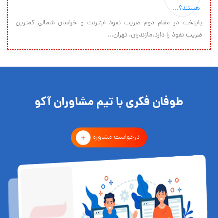
پایتخت در مقام دوم ضریب نفوذ اینترنت و خراسان شمالی کمترین
ضریب نفوذ را دارد.مازندران، تهران...
طوفان فکری با تیم مشاوران آکو
درخواست مشاوره