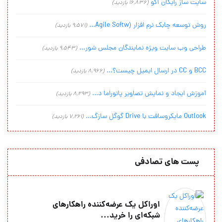
سایت ساز رایگان آکو
(16,836 بازدید)
روش توسعه چابک نرم افزار (Agile Softw...
(9,571 بازدید)
طراحی وب سایت ویژه نمایندگان مجلس شور...
(9,543 بازدید)
BCC و CC در ارسال ایمیل چیست؟...
(8,966 بازدید)
آموزش ایجاد و نمایش تصاویر پانوراما د...
(8,293 بازدید)
Outlook مایکروسافت با Drive گوگل سازگ...
(7,261 بازدید)
پست های تصادفی
اوراکل یک عرضه‏‌کننده راهکارهای
شبکه‌‏ای را خرید...