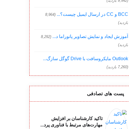
(9,542 بازدید)
BCC و CC در ارسال ایمیل چیست؟...
(8,964
بازدید)
آموزش ایجاد و نمایش تصاویر پانوراما د...
(8,292
بازدید)
Outlook مایکروسافت با Drive گوگل سازگ...
(7,260 بازدید)
پست های تصادفی
تاکید کار‌شناسان بر افزایش
مهارت‏‌های مرتبط با فناوری پرد...