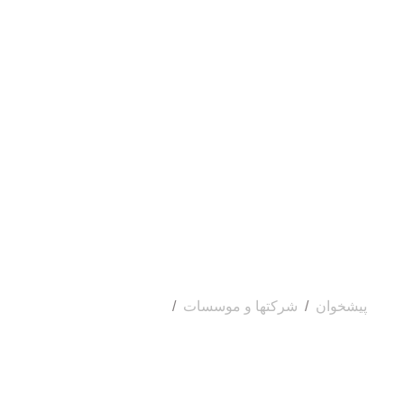
مات
درباره ما
نمونه کارها
شبکه دانش
استعلام ق
زار IT بدلیل نوسانات نرخ ارز!
پیشخوان
شرکتها و موسسات
شرکت نامداران فرمد