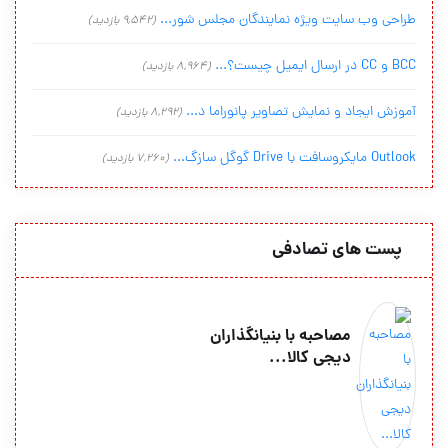
طراحی وب سایت ویژه نمایندگان مجلس شور...
(9,542 بازدید)
BCC و CC در ارسال ایمیل چیست؟...
(8,964 بازدید)
آموزش ایجاد و نمایش تصاویر پانوراما د...
(8,292 بازدید)
Outlook مایکروسافت با Drive گوگل سازگ...
(7,260 بازدید)
پست های تصادفی
مصاحبه با بنیانگذاران
دیجی کالا...