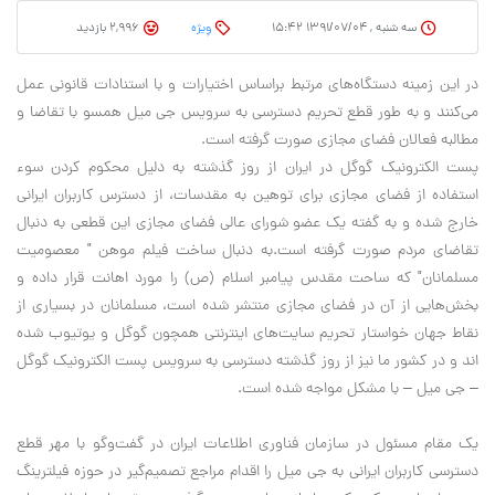
سه شنبه , ۱۳۹۱/۰۷/۰۴ ۱۵:۴۲
وِیژه
2,996 بازدید
در این زمینه دستگاه‌های مرتبط براساس اختیارات و با استنادات قانونی عمل
می‌کنند و به طور قطع تحریم دسترسی به سرویس جی میل همسو با تقاضا و
مطالبه فعالان فضای مجازی صورت گرفته است.
پست الکترونیک گوگل در ایران از روز گذشته به دلیل محکوم کردن سوء
استفاده از فضای مجازی برای توهین به مقدسات، از دسترس کاربران ایرانی
خارج شده و به گفته یک عضو شورای عالی فضای مجازی این قطعی به دنبال
تقاضای مردم صورت گرفته است.به دنبال ساخت فیلم موهن " معصومیت
مسلمانان" که ساحت مقدس پیامبر اسلام (ص) را مورد اهانت قرار داده و
بخش‌هایی از آن در فضای مجازی منتشر شده است، مسلمانان در بسیاری از
نقاط جهان خواستار تحریم سایت‌های اینترنتی همچون گوگل و یوتیوب شده
اند و در کشور ما نیز از روز گذشته دسترسی به سرویس پست الکترونیک گوگل
– جی میل – با مشکل مواجه شده است.
یک مقام مسئول در سازمان فناوری اطلاعات ایران در گفت‌وگو با مهر قطع
دسترسی کاربران ایرانی به جی میل را اقدام مراجع تصمیم‌گیر در حوزه فیلترینگ