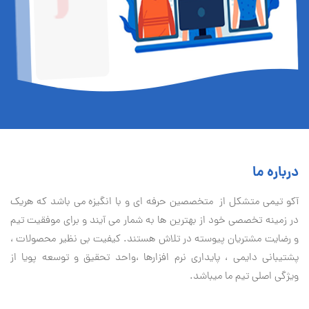
درباره ما
آكو تيمی متشکل از متخصصین حرفه ای و با انگیزه می باشد که هریک
در زمینه تخصصی خود از بهترین ها به شمار می آیند و برای موفقیت تيم
و رضایت مشتریان پیوسته در تلاش هستند. کیفیت بی نظير محصولات ،
پشتیبانی دايمی ، پایداری نرم افزارها ،واحد تحقیق و توسعه پویا از
ویژگی اصلی تیم ما میباشد.