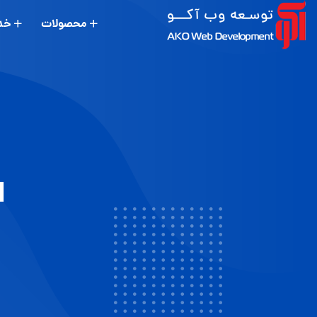
محصولات
خد
VPN