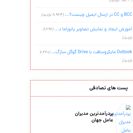
(9,543 بازدید)
BCC و CC در ارسال ایمیل چیست؟...
(8,964 بازدید)
آموزش ایجاد و نمایش تصاویر پانوراما د...
(8,292
بازدید)
Outlook مایکروسافت با Drive گوگل سازگ...
(7,260
بازدید)
پست های تصادفی
پردرآمدترین مدیران
عامل جهان