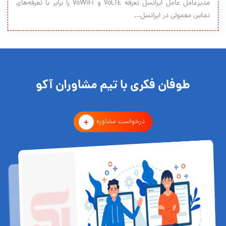
مدیرعامل عامل ایرانسل تعرفه VoLTE و VoWiFi را برابر با تعرفه‌های
تماس معمولی در ایرانسل...
طوفان فکری با تیم مشاوران آکو
درخواست مشاوره