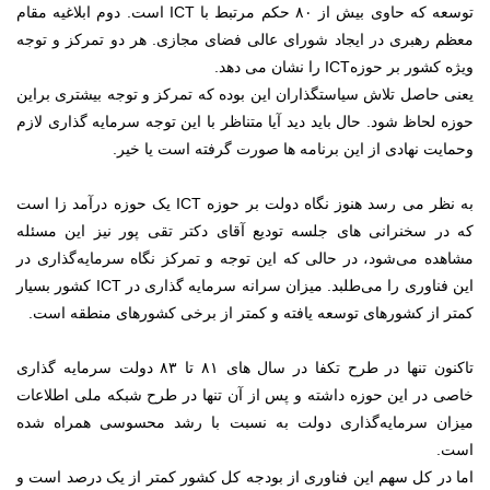
توسعه که حاوی بیش از ۸۰ حکم مرتبط با ICT است. دوم ابلاغیه مقام
معظم رهبری در ایجاد شورای عالی فضای مجازی. هر دو تمرکز و توجه
ویژه کشور بر حوزهICT را نشان می دهد.
یعنی حاصل تلاش سیاستگذاران این بوده که تمرکز و توجه بیشتری براین
حوزه لحاظ شود. حال باید دید آیا متناظر با این توجه سرمایه گذاری لازم
وحمایت نهادی از این برنامه ها صورت گرفته است یا خیر.
به نظر می رسد هنوز نگاه دولت بر حوزه ICT یک حوزه درآمد زا است
که در سخنرانی های جلسه تودیع آقای دکتر تقی پور نیز این مسئله
مشاهده می‌شود، در حالی که این توجه و تمرکز نگاه سرمایه‌گذاری در
این فناوری را می‌طلبد. میزان سرانه سرمایه گذاری در ICT کشور بسیار
کمتر از کشورهای توسعه یافته و کمتر از برخی کشور‌های منطقه است.
تاکنون تنها در طرح تکفا در سال های ۸۱ تا ۸۳ دولت سرمایه گذاری
خاصی در این حوزه داشته و پس از آن تنها در طرح شبکه ملی اطلاعات
میزان سرمایه‌گذاری دولت به نسبت با رشد محسوسی همراه شده
است.
اما در کل سهم این فناوری از بودجه کل کشور کمتر از یک درصد است و