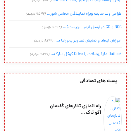
روش توسعه چابک نرم افزار (Agile Softw...
(9,569 بازدید)
طراحی وب سایت ویژه نمایندگان مجلس شور...
(9,542 بازدید)
BCC و CC در ارسال ایمیل چیست؟...
(8,964 بازدید)
آموزش ایجاد و نمایش تصاویر پانوراما د...
(8,292 بازدید)
Outlook مایکروسافت با Drive گوگل سازگ...
(7,260 بازدید)
پست های تصادفی
راه اندازی تالارهای گفتمان
آکو تاک...