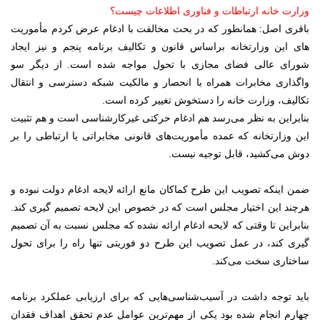
وزارت خانه ارتباطات و فناوری اطلاعات چیست؟
باقری اصل: همانطور که در بحث مخالفت با ادغام عرض کردم مأموریت
های این وزارتخانه براساس قانون و تکالیف برنامه پنجم و نیز ایجاد
شورای عالی فضای مجازی با تحول مواجه شده است. از دیگر سو
واگذاری مخابرات همراه با انحصار و مالکیت شبکه دسترسی و انتقال
تکالیف، وزارت خانه را دستخوش تغییر کرده است.
بنابراین به نظر می‌رسد هم ادغام حرکتی غیرکارشناسی است و هم تثبیت
این وزارتخانه که عمده مأموریت‌های قانونی مخابراتی یا ارتباطی را بر
دوش می‌کشید، قابل توجیه نیست.
ضمن اینکه تصویب این طرح کماکان مانع ارائه لایحه ادغام دولت نبوده و
هرچند این اختیار مجلس است که در خصوص این لایحه تصمیم گیری کند.
بنابراین تا وقتی که لایحه ادغام ارائه نشده که مجلس نسبت به آن تصمیم
گیری کند، در عمل تصویب این طرح دو فوریتی تنها راه را برای تحول
ساختاری سخت می‌کند.
باید توجه داشت در آسیب‌شناسی‌هایی که برای ارزیابی عملکرد برنامه
چهارم انجام شده بود یکی از مهم‌ترین عوامل عدم تحقق اهداف فقدان