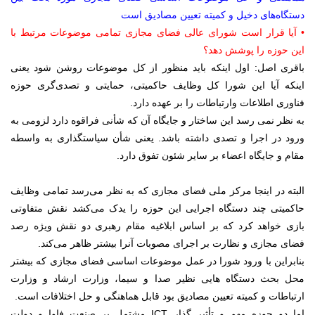
دستگاه‌های دخیل و کمیته تعیین مصادیق است
• آیا قرار است شورای عالی فضای مجازی تمامی موضوعات مرتبط با
این حوزه را پوشش دهد؟
باقری اصل: اول اینکه باید منظور از کل موضوعات روشن شود یعنی
اینکه آیا این شورا کل وظایف حاکمیتی، حمایتی و تصدی‌گری حوزه
فناوری اطلاعات وارتباطات را بر عهده دارد.
به نظر نمی رسد این ساختار و جایگاه آن که شأنی فراقوه دارد لزومی به
ورود در اجرا و تصدی داشته باشد. یعنی شأن سیاستگذاری به واسطه
مقام و جایگاه اعضاء بر سایر شئون تفوق دارد.
البته در اینجا مرکز ملی فضای مجازی که به نظر می‌رسد تمامی وظایف
حاکمیتی چند دستگاه اجرایی این حوزه را یدک می‌کشد نقش متفاوتی
بازی خواهد کرد که بر اساس ابلاغیه مقام رهبری دو نقش ویژه رصد
فضای مجازی و نظارت بر اجرای مصوبات آنرا بیشتر ظاهر می‌کند.
بنابراین با ورود شورا در عمل موضوعات اساسی فضای مجازی که بیشتر
محل بحث دستگاه هایی نظیر صدا و سیما، وزارت ارشاد و وزارت
ارتباطات و کمیته تعیین مصادیق بود قابل هماهنگی و حل اختلافات است.
اما دو حوزه مهم و تأثیر گذار ICT مشتمل بر صنعت فاوا و دولت