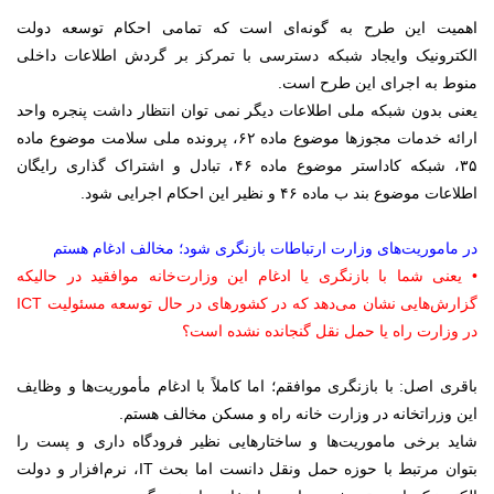
اهمیت این طرح به گونه‌ای است که تمامی احکام توسعه دولت
الکترونیک وایجاد شبکه دسترسی با تمرکز بر گردش اطلاعات داخلی
منوط به اجرای این طرح است.
یعنی بدون شبکه ملی اطلاعات دیگر نمی توان انتظار داشت پنجره واحد
ارائه خدمات مجوزها موضوع ماده ۶۲، پرونده ملی سلامت موضوع ماده
۳۵، شبکه کاداستر موضوع ماده ۴۶، تبادل و اشتراک گذاری رایگان
اطلاعات موضوع بند ب ماده ۴۶ و نظیر این احکام اجرایی شود.
در ماموریت‌های وزارت ارتباطات بازنگری شود؛ مخالف ادغام هستم
• یعنی شما با بازنگری یا ادغام این وزارت‌خانه موافقید در حالیکه
گزارش‌هایی نشان می‌دهد که در کشورهای در حال توسعه مسئولیت ICT
در وزارت راه یا حمل نقل گنجانده نشده است؟
باقری اصل: با بازنگری موافقم؛ اما کاملاً با ادغام مأموریت‌ها و وظایف
این وزراتخانه در وزارت خانه راه و مسکن مخالف هستم.
شاید برخی ماموریت‌ها و ساختارهایی نظیر فرودگاه داری و پست را
بتوان مرتبط با حوزه حمل ونقل دانست اما بحث IT، نرم‌افزار و دولت