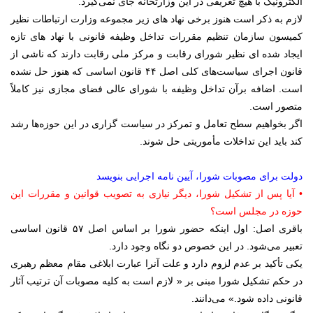
الکترونیک با هیچ تعریفی در این وزارتخانه جای نمی‌گیرد.
لازم به ذکر است هنوز برخی نهاد های زیر مجموعه وزارت ارتباطات نظیر
کمیسون سازمان تنظیم مقررات تداخل وظیفه قانونی با نهاد های تازه
ایجاد شده ای نظیر شورای رقابت و مرکز ملی رقابت دارند که ناشی از
قانون اجرای سیاست‌های کلی اصل ۴۴ قانون اساسی که هنوز حل نشده
است. اضافه برآن تداخل وظیفه با شورای عالی فضای مجازی نیز کاملاً
متصور است.
اگر بخواهیم سطح تعامل و تمرکز در سیاست گزاری در این حوزه‌ها رشد
کند باید این تداخلات مأموریتی حل شوند.
دولت برای مصوبات شورا، آیین نامه اجرایی بنویسد
• آیا پس از تشکیل شورا، دیگر نیازی به تصویب قوانین و مقررات این
حوزه در مجلس است؟
باقری اصل: اول اینکه حضور شورا بر اساس اصل ۵۷ قانون اساسی
تعبیر می‌شود. در این خصوص دو نگاه وجود دارد.
یکی تأکید بر عدم لزوم دارد و علت آنرا عبارت ابلاغی مقام معظم رهبری
در حکم تشکیل شورا مبنی بر « لازم است به کلیه‌ مصوبات آن ترتیب آثار
قانونی داده شود.» می‌دانند.