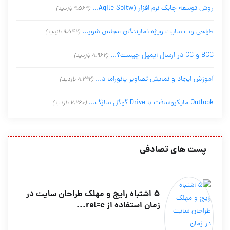
روش توسعه چابک نرم افزار (Agile Softw...
(9,569 بازدید)
طراحی وب سایت ویژه نمایندگان مجلس شور...
(9,542 بازدید)
BCC و CC در ارسال ایمیل چیست؟...
(8,962 بازدید)
آموزش ایجاد و نمایش تصاویر پانوراما د...
(8,292 بازدید)
Outlook مایکروسافت با Drive گوگل سازگ...
(7,260 بازدید)
پست های تصادفی
5 اشتباه رایج و مهلک طراحان سایت در
زمان استفاده از rel=c...