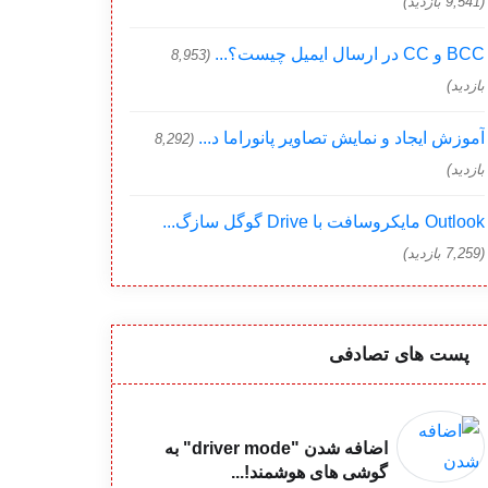
(9,541 بازدید)
BCC و CC در ارسال ایمیل چیست؟...
(8,953
بازدید)
آموزش ایجاد و نمایش تصاویر پانوراما د...
(8,292
بازدید)
Outlook مایکروسافت با Drive گوگل سازگ...
(7,259 بازدید)
پست های تصادفی
اضافه شدن "driver mode" به
گوشی های هوشمند!...