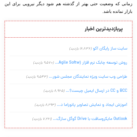
زمانی که وضعیت حتی بهتر از گذشته هم شود دیگر نیرویی برای این
بازار نمانده باشد.
پربازدیدترین اخبار
سایت ساز رایگان آکو
(16,836 بازدید)
روش توسعه چابک نرم افزار (Agile Softw...
(9,570 بازدید)
طراحی وب سایت ویژه نمایندگان مجلس شور...
(9,543 بازدید)
BCC و CC در ارسال ایمیل چیست؟...
(8,965 بازدید)
آموزش ایجاد و نمایش تصاویر پانوراما د...
(8,293 بازدید)
Outlook مایکروسافت با Drive گوگل سازگ...
(7,261 بازدید)