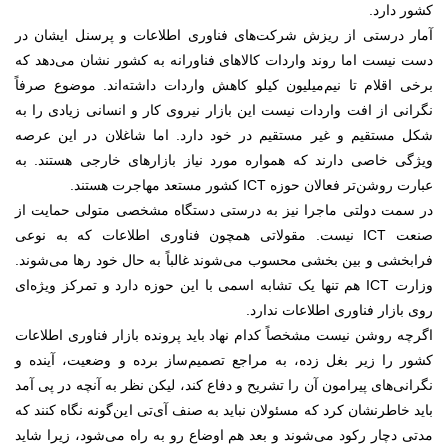
کشور دارد.
آمار درستی از ریزش شرکت‌های فناوری اطلاعات و پرسنل ایشان در
دست نیست اما روند واردات کالاهای فناورانه به کشور نشان می‌دهد که
برخی اقلام تا نیم‌میلیون کیلو کاهش واردات داشته‌اند. موضوع صرفاً
نگرانی از افت واردات نیست این بازار نیروی کار و انسانی زیادی را به
شکل مستقیم و غیر مستقیم در خود دارد. اما شاغلان در این عرصه
ویژگی خاصی دارند که همواره مورد نیاز بازارهای خارجی هستند. به
عبارت روشن‌تر فعالان حوزه ICT کشور مستعد مهاجرت هستند.
در سمت دولتی ماجرا نیز به درستی دستگاه مشخصی متولی حمایت از
صنعت ICT نیست. مقولاتی همچون فناوری اطلاعات که به نوعی
فرابخشی و بین بخشی محسوب می‌شوند غالباً به حال خود رها می‌شوند.
وزارت‌ ICT هم تنها یک تشابه اسمی با این حوزه دارد و تمرکز ویژه‌ای
روی بازار فناوری اطلاعات ندارد.
اگرچه روشن نیست مشخصاً کدام نهاد باید پرونده بازار فناوری اطلاعات
کشور را زیر بغل زده، به مراجع تصمیم‌ساز برده و وضعیت، آینده و
نگرانی‌های پیرامون آن را تشریح و دفاع کند، لیکن نظر به آنچه در پی آمد
باید خاطرنشان کرد که مسئولان نباید به صنف ‌آی‌تی این‌گونه نگاه کنند که
مدتی دچار رکود می‌شوند و بعد هم اوضاع رو به راه می‌شود، زیرا شاید