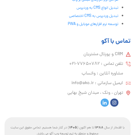
تبدیل انواع CMS به وردپرس
تبدیل وردپرس به CMS اختصاصی
توسعه نرم افزارهای موبایل و PWA
تماس با آکو
CRM و پورتال مشتریان
تلفن تماس :‌ 77650782-021
مشاوره آنلاین : واتساپ
ایمیل سازمانی :‌
info@ako.ir
تهران ، ونک ، میدان شیخ بهایی
1405
1388
با افتخار از سال
تا هم اکنون (
) در کنار شما هستیم. تمامی حقوق این سایت
محفوظ و متعلق به تیم توسعه وب آکو می باشد.