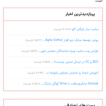
است.
پربازدیدترین اخبار
سایت ساز رایگان آکو
(16,828 بازدید)
روش توسعه چابک نرم افزار (Agile Softw...
(9,566 بازدید)
طراحی وب سایت ویژه نمایندگان مجلس شور...
(9,541 بازدید)
BCC و CC در ارسال ایمیل چیست؟...
(8,952 بازدید)
آموزش ایجاد و نمایش تصاویر پانوراما د...
(8,292 بازدید)
Outlook مایکروسافت با Drive گوگل سازگ...
(7,258 بازدید)
پست های تصادفی