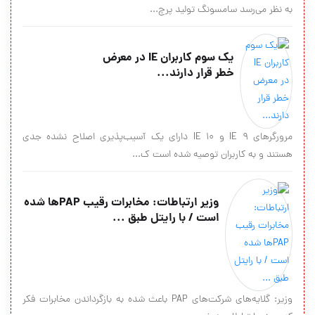
به نظر می‌رسد سامسونگ تولید پرچ...
یك سوم كاربران IE در معرض
خطر قرار دارند...
مرورگرهای IE 9 و IE 10 دارای یك آسیب‌پذیری اصلاح نشده جدی
هستند و به كاربران توصیه شده است ك...
وزیر ارتباطات: مخابرات رقیب PAPها شده
است / با رایتل طبق ...
وزیر: گلایه‌های شرکت‌های PAP باعث شده به بازگرداندن مخابرات فکر