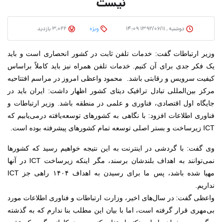
نیست
دوشنبه , ۱۳۹۲/۰۶/۱۱ ۱۴:۰۹
وِیژه
3,022 بازدید
وزیر ارتباطات گفت: خدمات تلفن ثابت در کشور انحصاری است و باید
یک فکر جدی برای آن کنیم. خدمات تلفن همراه نیز باید کاملاً براساس
کیفیت سرویس و رقابتی باشد.
محمود واعظی امروز در مراسم افتتاحیه
مرکز بین‌المللی تبادل ترافیک دیتای کشور اظهار داشت: ایران باید در
جایگاه اول اقتصادی، فناوری و علمی در منطقه باشد.
وزیر ارتباطات و
فناوری اطلاعات افزود: با نگاهی به کشورهای توسعه‌یافته درمی‌یابیم که
ICT زیرساخت و بستر اصلی توسعه تمام کشورهای پیشرفته بوده است.
وی گفت: با گردشی در اینترنت به این نتیجه خواهیم رسید که کشورها
نمی‌توانند به اهداف بلندشان برسند، مگر اینکه زیرساخت ICT در آنها
مهیا شده باشد، پس ما برای رسیدن به اهداف ۱۴۰۴ راهی جز ICT
نداریم.
واعظی گفت: در سال‌های اخیر، وزارت ارتباطات و فناوری اطلاعات مورد
بی‌مهری قرار گرفته است، اما با بیان این مطلب بنا ندارم که به گذشته