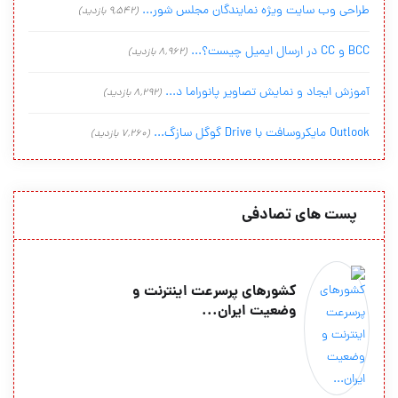
طراحی وب سایت ویژه نمایندگان مجلس شور...
(9,542 بازدید)
BCC و CC در ارسال ایمیل چیست؟...
(8,962 بازدید)
آموزش ایجاد و نمایش تصاویر پانوراما د...
(8,292 بازدید)
Outlook مایکروسافت با Drive گوگل سازگ...
(7,260 بازدید)
پست های تصادفی
کشورهای پرسرعت اینترنت و
وضعیت ایران...