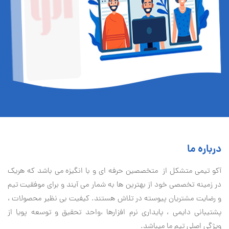
درباره ما
آكو تيمی متشکل از متخصصین حرفه ای و با انگیزه می باشد که هریک
در زمینه تخصصی خود از بهترین ها به شمار می آیند و برای موفقیت تيم
و رضایت مشتریان پیوسته در تلاش هستند. کیفیت بی نظير محصولات ،
پشتیبانی دايمی ، پایداری نرم افزارها ،واحد تحقیق و توسعه پویا از
ویژگی اصلی تیم ما میباشد.