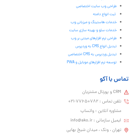
طراحی وب سایت اختصاصی
ثبت انواع دامنه
خدمات هاستینگ و میزبانی وب
خدمات سئو و بهینه سازی سایت
طراحی نرم افزارهای مبتنی بر وب
تبدیل انواع CMS به وردپرس
تبدیل وردپرس به CMS اختصاصی
توسعه نرم افزارهای موبایل و PWA
تماس با آکو
CRM و پورتال مشتریان
تلفن تماس :‌ 77650782-021
مشاوره آنلاین : واتساپ
ایمیل سازمانی :‌
info@ako.ir
تهران ، ونک ، میدان شیخ بهایی