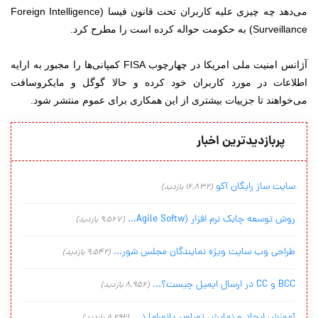
می‌دهد چه چیزی علیه کاربران تحت قانون فیسا (Foreign Intelligence
Surveillance) به حکومت حواله کرده است را مطرح کرد.
آژانس امنیت ملی امریکا در چهارچوب FISA کمپانی‌ها را مجبور به ارایه
اطلاعات در مورد کاربران خود کرده و حالا گوگل و مایکروسافت
می‌خواهند تا جزییات بیشتری از این همکاری برای عموم منتشر شود.
پربازدیدترین اخبار
سایت ساز رایگان آکو
(16,832 بازدید)
روش توسعه چابک نرم افزار (Agile Softw...
(9,567 بازدید)
طراحی وب سایت ویژه نمایندگان مجلس شور...
(9,542 بازدید)
BCC و CC در ارسال ایمیل چیست؟...
(8,956 بازدید)
آموزش ایجاد و نمایش تصاویر پانوراما د...