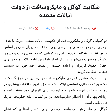
شکایت گوگل و مایکروسافت از دولت
ایالات متحده
دوشنبه , ۱۳۹۲/۰۶/۱۱ ۱۴:۱۱
وِیژه
2,975 بازدید
دو کمپانی گوگل و مایکروسافت از حکومت ایالات متحده امریکا با هدف
"رهایی از درخواست‌های جاسوسی روی اطلاعات کاربران شان بر اساس
قانون FISA " شکایت کردند.
این دو کمپانی که به نوعی رقیب و دشمن
یکدیگر محسوب می‌شوند، در یک اتحاد نامقدس علیه ایالات متحده برای
احقاق حقوق کاربران و اعاده حیثیت از دست رفته خود، به سیستم
قضایی شکایت کردند.
براد اسمیث مشاور عمومی مایکروسافت درباره این موضوع گفت: ما
معتقدیم تحت قانون اساسی ایالات متحده حق داریم اطلاعات بیشتری در
زمینه اطلاعات عرضه شده به حکومت، برای کاربران خود منتشر کنیم و
زوایای پنهان آن را آشکار سازیم.
اتحاد این دو کمپانی علیه حکومت امریکا
قابل تامل است.
گوگل در ماه ژوئن درخواست رسمی برای انتشار اسنادی که نشان