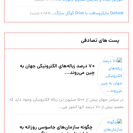
(8,292 بازدید)
Outlook مایکروسافت با Drive گوگل سازگ...
(7,259 بازدید)
پست های تصادفی
70 درصد زباله‌های الکترونیکی جهان به
چین می‌روند...
در سراسر جهان بیش از 500 میلیون تن زباله الکترونیکی وجود دارد که
مقصد بیش از 70 درصد آنها کشور چی...
چگونه سازمان‌های جاسوسی روزانه به