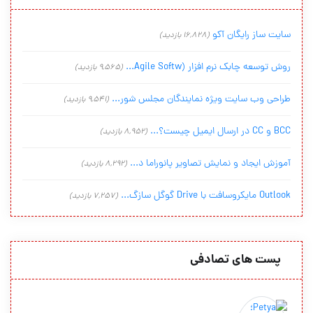
سایت ساز رایگان آکو
(16,828 بازدید)
روش توسعه چابک نرم افزار (Agile Softw...
(9,565 بازدید)
طراحی وب سایت ویژه نمایندگان مجلس شور...
(9,541 بازدید)
BCC و CC در ارسال ایمیل چیست؟...
(8,952 بازدید)
آموزش ایجاد و نمایش تصاویر پانوراما د...
(8,292 بازدید)
Outlook مایکروسافت با Drive گوگل سازگ...
(7,257 بازدید)
پست های تصادفی