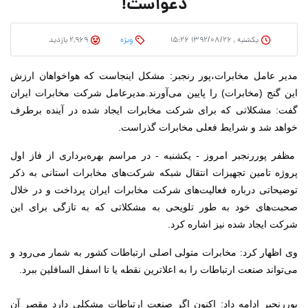
دعواست!
یکشنبه , ۱۳۹۲/۰۸/۲۶ ۱۵:۲۶
وِیژه
2,969 بازدید
مدیر عامل مخابرات،
پور رنجبر: مشکل اینجاست که هواخواهان ارزش
این گنج (مخابرات) را پایین می‌آورند.
مدیرعامل شرکت مخابرات ایران
گفت: مشکلاتی که برای شرکت مخابرات ایجاد شده در آینده برطرف
خواهد شد و شرایط فعلی مخابرات گذراست.
مظفر پوررنجبر امروز - یکشنبه - در مراسم بهره‌برداری از فاز اول
پروژه تامین تجهیزات انتقال شبکه شرکت‌های مخابرات استانی به ذکر
توضیحاتی درباره فعالیت‌های شرکت مخابرات ایران پرداخت و در خلال
صحبت‌های خود به طور تلویحی به مشکلاتی که به تازگی برای این
شرکت ایجاد شده نیز اشاره کرد.
وی اظهار کرد:‌ مخابرات متولی اصلی ارتباطات کشور به شمار می‌رود و
می‌تواند صنعت ارتباطات را به اعلاترین نقطه یا تا اسفل السافلین ببرد.
پوررنجبر ادامه داد: اکنون اگر صنعت ارتباطات مشکلی دارد مقصر آن