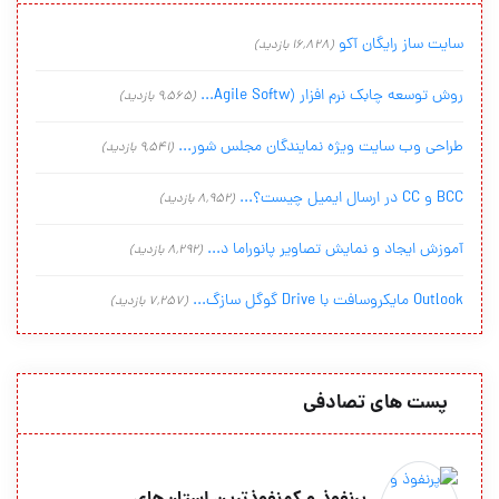
سایت ساز رایگان آکو
(16,828 بازدید)
روش توسعه چابک نرم افزار (Agile Softw...
(9,565 بازدید)
طراحی وب سایت ویژه نمایندگان مجلس شور...
(9,541 بازدید)
BCC و CC در ارسال ایمیل چیست؟...
(8,952 بازدید)
آموزش ایجاد و نمایش تصاویر پانوراما د...
(8,292 بازدید)
Outlook مایکروسافت با Drive گوگل سازگ...
(7,257 بازدید)
پست های تصادفی