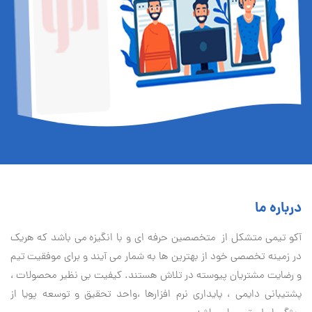
درباره ما
آكو تيمی متشکل از متخصصین حرفه ای و با انگیزه می باشد که هریک
در زمینه تخصصی خود از بهترین ها به شمار می آیند و برای موفقیت تيم
و رضایت مشتریان پیوسته در تلاش هستند. کیفیت بی نظير محصولات ،
پشتیبانی دايمی ، پایداری نرم افزارها ،واحد تحقیق و توسعه پویا از