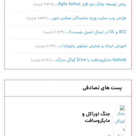
روش توسعه چابک نرم افزار (Agile Softw...
(9,569 بازدید)
طراحی وب سایت ویژه نمایندگان مجلس شور...
(9,542 بازدید)
BCC و CC در ارسال ایمیل چیست؟...
(8,964 بازدید)
آموزش ایجاد و نمایش تصاویر پانوراما د...
(8,292 بازدید)
Outlook مایکروسافت با Drive گوگل سازگ...
(7,260 بازدید)
پست های تصادفی
جنگ اوراکل و
مايکروسافت