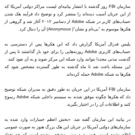
سازمان FBI روز گذشته با انتشار بیانیه‌ای لیست مراکز دولتی آمریکا که
از این جریان آسیب دیده‌اند را منتشر کرد و توضیح داد فرآیند هک شدن
حساب‌های کاربر در شبکه Adobe از دسامبر ۲۰۱۲ آغاز شد و گروهی از
هکرها موسوم به "بی‌نام و نشان"( Anonymous) آن را دنبال کرد.
پلیس فدرال آمریکا گزارش داد که این هکرها پس از دسترسی به
حساب‌های کاربری Adobe روزنه‌هایی را برای خود باز گذاشتند تا پس از
گذشت مدتی مجددا بتوانند وارد شبکه این مرکز شوند و به آن نفوذ کنند.
این مسئله باعث شد تا ماه گذشته به طور گسترده مشخص شود که
هکرها به شبکه Adobe حمله کرده‌اند.
سازمان FBI آمریکا در این جریان به طور دقیق به مدیران شبکه توضیح
داد که هکرها چگونه موفق شدند به سیستم داخلی شبکه Adobe رسوخ
کنند و اطلاعات آن را در اختیار بگیرند.
در بیانیه این سازمان گفته شد: «بخش اعظم خسارات وارد شده به
سازمان‌های دولتی آمریکا در جریان این هک بزرگ هنوز به صورت عمومی
اعلام نشده است. هنوز به درستی مشخص نشده است که چه تعداد