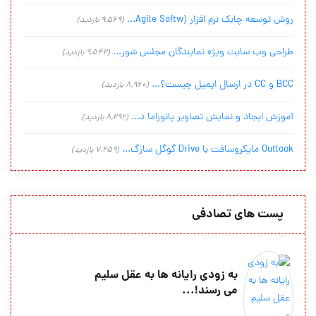
روش توسعه چابک نرم افزار (Agile Softw...
(9,569 بازدید)
طراحی وب سایت ویژه نمایندگان مجلس شور...
(9,542 بازدید)
BCC و CC در ارسال ایمیل چیست؟...
(8,960 بازدید)
آموزش ایجاد و نمایش تصاویر پانوراما د...
(8,292 بازدید)
Outlook مایکروسافت با Drive گوگل سازگ...
(7,259 بازدید)
پست های تصادفی
به زودی رایانه ها به عقل سلیم
می رسند!...