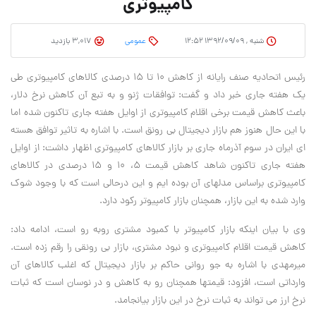
کامپیوتری
شنبه , ۱۳۹۲/۰۹/۰۹ ۱۲:۵۲
عمومی
3,017 بازدید
رئیس اتحادیه صنف رایانه از کاهش 10 تا 15 درصدی کالاهای کامپیوتری طی
یک هفته جاری خبر داد و گفت: توافقات ژنو و به تبع آن کاهش نرخ دلار،
باعث کاهش قیمت برخی اقلام کامپیوتری از اوایل هفته جاری تاکنون شده اما
با این حال هنوز هم بازار دیجیتال بی رونق است. با اشاره به تاثیر توافق هسته
ای ایران در سوم آذرماه جاری بر بازار کالاهای کامپیوتری اظهار داشت: از اوایل
هفته جاری تاکنون شاهد کاهش قیمت 5، 10 و 15 درصدی در کالاهای
کامپیوتری براساس مدلهای آن بوده ایم و این درحالی است که با وجود شوک
وارد شده به این بازار، همچنان بازار کامپیوتر رکود دارد.
وی با بیان اینکه بازار کامپیوتر با کمبود مشتری روبه رو است، ادامه داد:
کاهش قیمت اقلام کامپیوتری و نبود مشتری، بازار بی رونقی را رقم زده است.
میرمهدی با اشاره به جو روانی حاکم بر بازار دیجیتال که اغلب کالاهای آن
وارداتی است، افزود: قیمتها همچنان رو به کاهش و در نوسان است که ثبات
نرخ ارز می تواند به ثبات نرخ در این بازار بیانجامد.