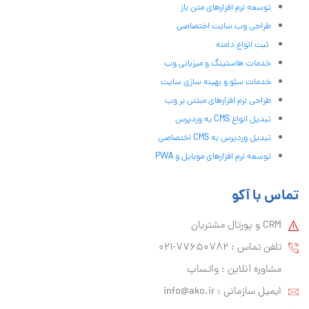
توسعه نرم افزارهای متن باز
طراحی وب سایت اختصاصی
ثبت انواع دامنه
خدمات هاستینگ و میزبانی وب
خدمات سئو و بهینه سازی سایت
طراحی نرم افزارهای مبتنی بر وب
تبدیل انواع CMS به وردپرس
تبدیل وردپرس به CMS اختصاصی
توسعه نرم افزارهای موبایل و PWA
تماس با آکو
CRM و پورتال مشتریان
تلفن تماس :‌ 77650782-021
مشاوره آنلاین : واتساپ
ایمیل سازمانی :‌
info@ako.ir