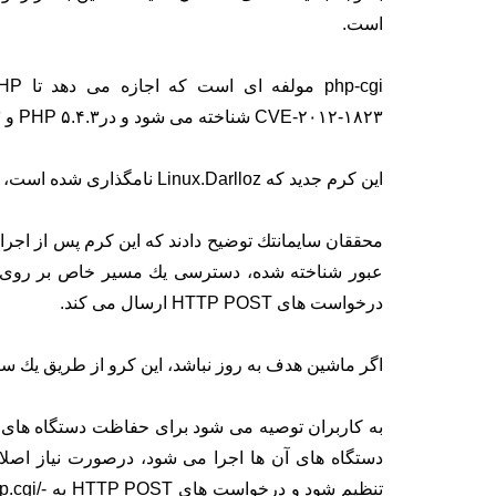
است.
CVE-۲۰۱۲-۱۸۲۳ شناخته می شود و درPHP ۵.۴.۳ و PHP ۵.۳.۱۳ در ماه می سال ۲۰۱۲ اصلاح شده است.
این كرم جدید كه Linux.Darlloz نامگذاری شده است، بر اساس كدی كه اكتبر گذشته منتشر شده است كار می كند.
عبور شناخته شده، دسترسی یك مسیر خاص بر روی ما
درخواست های HTTP POST ارسال می كند.
اگر ماشین هدف به روز نباشد، این كرو از طریق یك سر
به كاربران توصیه می شود برای حفاظت دستگاه های خود
دستگاه های آن ها اجرا می شود، درصورت نیاز اصلاح
تنظیم شو