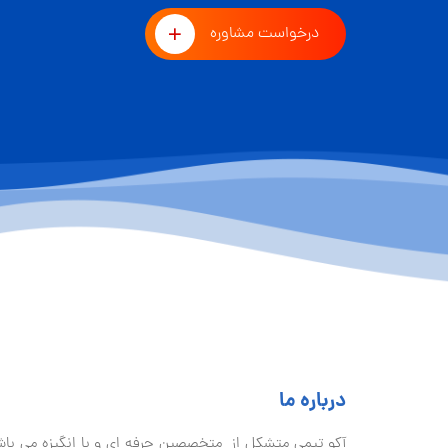
درخواست مشاوره
درباره ما
آكو تيمی متشکل از متخصصین حرفه ای و با انگیزه می با