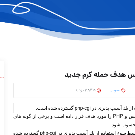
س هدف حمله كرم جدید
عمومی
2,845 بازدید
 در php-cgi گسترده شده است.
كرم جدیدی كامپیوترهای ۳۲ بیتی در حال اجرای لینوكس و PHP را مورد هدف قرار داده است و برخی از گونه های
محسوب شود.
با توجه به یافته های محققان سایمانتك، این بدافزار توسط سوء استفاده از یك آسیب پذیری در php-cgi گسترده شده