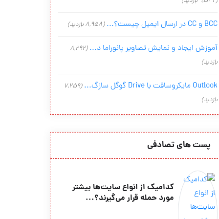
(9,542 بازدید)
BCC و CC در ارسال ایمیل چیست؟...
(8,958 بازدید)
آموزش ایجاد و نمایش تصاویر پانوراما د...
(8,292
بازدید)
Outlook مایکروسافت با Drive گوگل سازگ...
(7,259
بازدید)
پست های تصادفی
کدامیک از انواع سایت‌ها بیشتر
مورد حمله قرار می‌گیرند؟...