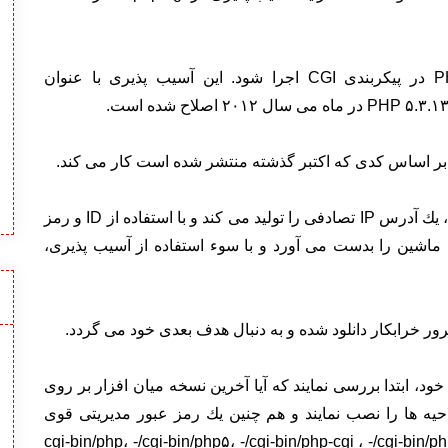
php-cgi مولفه ای است كه اجازه می دهد تا PHP در پیكربندی CGI اجرا شود. این آسیب پذیری با عنوان
محققان سایمانتك توضیح دادند كه این كرم پس از اجرا، یك آدرس IP تصادفی را تولید می كند و با استفاده از ID و رمز
شین را بدست می آورد و با سوء استفاده از آسیب پذیری،
ور خرابكار دانلود شده و به دنبال هدف بعدی خود می گردد.
، ابتدا بررسی نمایند كه آیا آخرین نسخه میان افزار بر روی
یه ها را نصب نمایند و هم چنین یك رمز عبور مدیریتی قوی
د و درخواست های HTTP POST به -/cgi-bin/php، -/cgi-bin/php۵، -/cgi-bin/php-cgi ، -/cgi-bin/php.cgi