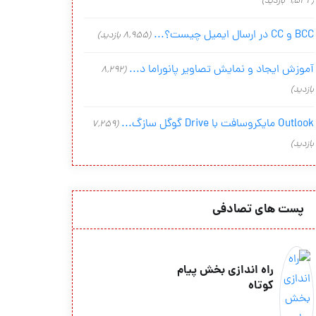
(9,542 بازدید)
BCC و CC در ارسال ایمیل چیست؟...
(8,955 بازدید)
آموزش ایجاد و نمایش تصاویر پانوراما د...
(8,292
بازدید)
Outlook مایکروسافت با Drive گوگل سازگ...
(7,259
بازدید)
پست های تصادفی
راه اندازی بخش پیام
کوتاه