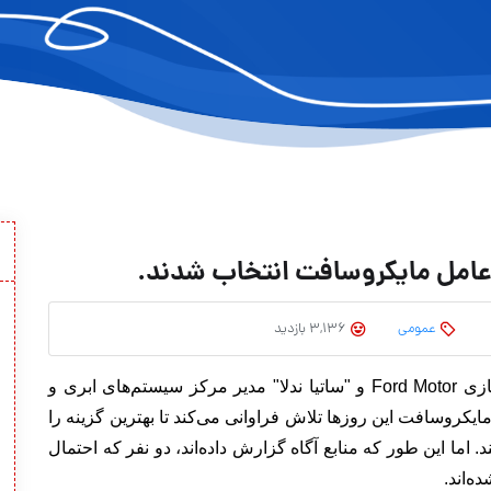
رعامل مایکروسافت انتخاب شدند.
عمومی
3,136 بازدید
این دو فرد "آلان مولالی" مدیرعامل شرکت خودروسازی Ford Motor و "ساتیا ندلا" مدیر مرکز سیستم‌های ابری و
ایکروسافت این روزها تلاش فراوانی می‌کند تا بهترین گزینه را
ی با "استیو بالمر"(Steve Ballmer) پیدا کند. اما این طور که منابع آگاه گزارش داده‌اند، دو نفر که احتمال
‌اند.