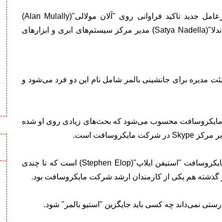
هیئت مدیره مایکروسافت در جریان پیدا کردن مدیرعامل جدید تاکید فراوانی روی "آلان مولالی"(Alan Mulally)
مدیرعامل شرکت خودروسازی Ford Motor و "ساتیا ندلا"(Satya Nadella) مدیر مرکز سیستم‌های ابری و ابزارهای
یئت مدیره برای جانشینی بالمر شامل نام این دو فرد می‌شود و
 از مدیران داخلی مایکروسافت محسوب می‌شود که بحث‌های زیادی روی او شده
کروسافت است.
گزینه دیگر برای در اختیار گرفتن پست مدیرعاملی مایکروسافت "استیفن ایلاپ"(Stephen Elop) است که تا چندی
ر گذشته هم یکی از کارمندان ارشد شرکت مایکروسافت بود.
رستی نمی‌داند چه کسی باید جایگزین "استیو بالمر" شود.