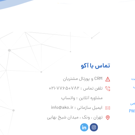
تماس با آکو
CRM و پورتال مشتریان
یت
ب
تلفن تماس :‌ 77650782-021
مشاوره آنلاین : واتساپ
ایمیل سازمانی :‌
info@ako.ir
تهران ، ونک ، میدان شیخ بهایی