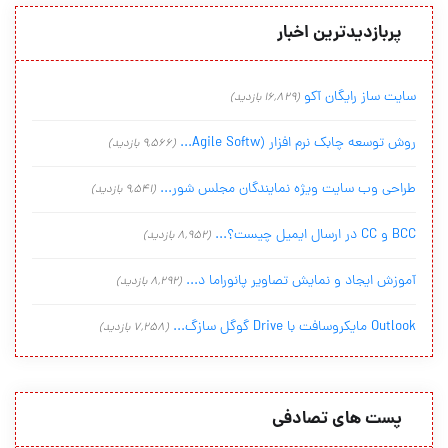
پربازدیدترین اخبار
سایت ساز رایگان آکو
(16,829 بازدید)
روش توسعه چابک نرم افزار (Agile Softw...
(9,566 بازدید)
طراحی وب سایت ویژه نمایندگان مجلس شور...
(9,541 بازدید)
BCC و CC در ارسال ایمیل چیست؟...
(8,952 بازدید)
آموزش ایجاد و نمایش تصاویر پانوراما د...
(8,292 بازدید)
Outlook مایکروسافت با Drive گوگل سازگ...
(7,258 بازدید)
پست های تصادفی