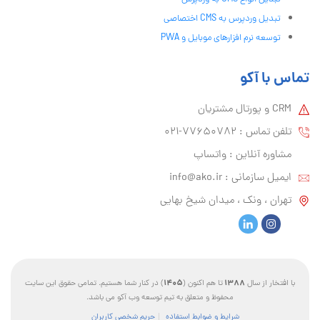
تبدیل وردپرس به CMS اختصاصی
توسعه نرم افزارهای موبایل و PWA
تماس با آکو
CRM و پورتال مشتریان
تلفن تماس :‌ 77650782-021
مشاوره آنلاین : واتساپ
ایمیل سازمانی :‌
info@ako.ir
تهران ، ونک ، میدان شیخ بهایی
1405
1388
با افتخار از سال
تا هم اکنون (
) در کنار شما هستیم. تمامی حقوق این سایت
محفوظ و متعلق به تیم توسعه وب آکو می باشد.
شرایط و ضوابط استفاده
حریم شخصی کاربران