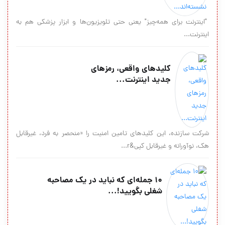
"اینترنت برای همه‌چیز" یعنی حتی تلویزیون‌ها و ابزار پزشکی هم به
اینترنت...
کلیدهای واقعی، رمزهای
جدید اینترنت...
شرکت سازنده، این کلیدهای تامین امنیت را «منحصر به فرد، غیرقابل
هک، نوآورانه و غیرقابل کپی&r...
۱۰ جمله‌ای که نباید در یک مصاحبه
شغلی بگویید!...