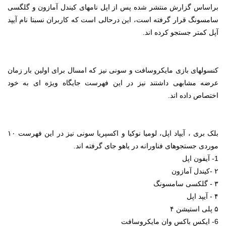
براساس گزارش منتشر شده پس از اپل نامهای کیندل آمازون و گلگسی
سامسونگ قرار گرفته است، این درحالی است که کاربران نسبتا نام آیپد
آپل کمتر جستجو کرده اند.
کنسولهای بازی مایکروسافت و سونی نیز که امسال برای اولین بار زمان
عرضه مشابهی داشتند نیز در این فهرست جایگاه ویژه ای به خود
اختصاص داده اند.
بلک بری ، آیپاد اپل، لومیا نوکیا و اکسپریا سونی نیز در این فهرست ۱۰
موردی جستجوهای فناورانه در یاهو جای گرفته اند.
1- آیفون اپل
۲ -کیندل آمازون
۳ - گلکسی سامسونگ
۴ - آیپد اپل
۵ پلی استیشن ۴
6- ایکس باکس وان مایکروسافت