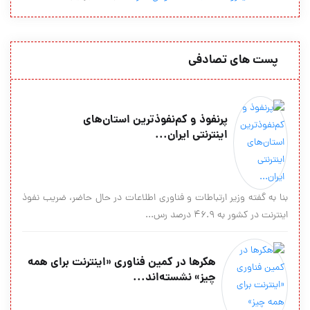
پست های تصادفی
پرنفوذ‌ و كم‌نفوذ‌ترين استان‌های
اينترنتی ایران...
بنا به گفته وزير ارتباطات و فناوري اطلاعات در حال حاضر، ضريب نفوذ
اينترنت در كشور به ۴۶.۹ درصد رس...
هکر‌ها در کمین فناوری «اینترنت برای همه
چیز» نشسته‌‏اند...