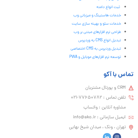
ثبت انواع دامنه
خدمات هاستینگ و میزبانی وب
خدمات سئو و بهینه سازی سایت
طراحی نرم افزارهای مبتنی بر وب
تبدیل انواع CMS به وردپرس
تبدیل وردپرس به CMS اختصاصی
توسعه نرم افزارهای موبایل و PWA
تماس با آکو
CRM و پورتال مشتریان
تلفن تماس :‌ 77650782-021
مشاوره آنلاین : واتساپ
ایمیل سازمانی :‌
info@ako.ir
تهران ، ونک ، میدان شیخ بهایی