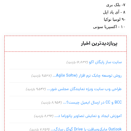
۷- بلک بری
۸ - آی پاد اپل
-۹ لومیا نوکیا
۱۰ - اکسپریا سونی
پربازدیدترین اخبار
سایت ساز رایگان آکو
(16,832 بازدید)
روش توسعه چابک نرم افزار (Agile Softw...
(9,567 بازدید)
طراحی وب سایت ویژه نمایندگان مجلس شور...
(9,542 بازدید)
BCC و CC در ارسال ایمیل چیست؟...
(8,954 بازدید)
آموزش ایجاد و نمایش تصاویر پانوراما د...
(8,292 بازدید)
Outlook مایکروسافت با Drive گوگل سازگ...
(7,259 بازدید)