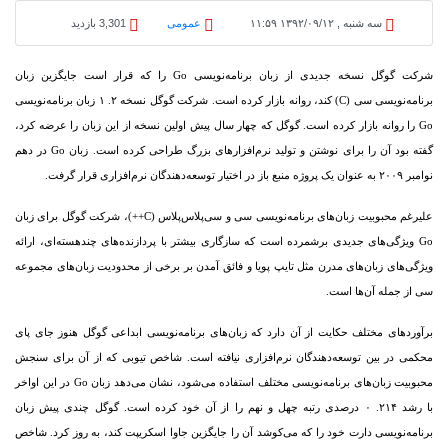
سه شنبه , ۱۳۹۲/۰۹/۱۲ ۱۱:۵۹
عمومی
3,301 بازدید
شرکت گوگل نسخه جدیدی از زبان برنامه‌‏نویسی Go را که قرار است جایگزین زبان
برنامه‏‌نویسی سی (C) کند، روانه بازار کرده است.
شرکت گوگل نسخه ۲. ۱ زبان برنامه‌‏نویسی
Go را روانه بازار کرده است. گوگل که چهار سال پیش اولین نسخه از این زبان را عرضه کرد،
گفته بود آن را برای نوشتن و تولید نرم‌‏افزارهای بزرگ طراحی کرده است. زبان Go در دهم
نوامبر ۲۰۰۹ به عنوان یک پروژه منبع باز در اختیار توسعه‏‌دهندگان نرم‌افزاری قرار گرفت.
علیرغم محبوبیت زبان‏‌های برنامه‌‏نویسی سی و سی‌‏پلاس‌‏پلاس (C++)، شرکت گوگل برای زبان
Go ویژگی‏‌های جدیدی برشمرده است که سازگاری بیشتر با پردازنده‏‌های چندهسته‌‏ای، ارائه
ویژگی‏‌های زبان‏‌های مدرن مثل تایپ پویا و فائق آمدن بر برخی از محدودیت زبان‏‌های مجموعه
سی از جمله آن‌ها است.
برآوردهای مختلف حکایت از آن دارد که زبان‏‌های برنامه‌‏نویسی ابداعی گوگل هنوز جای پای
محکمی در بین توسعه‏‌دهندگان نرم‌‏افزاری نیافته است. شاخص‏ تیوبی که از آن برای سنجش
محبوبیت زبان‌‏های برنامه‌‏نویسی مختلف استفاده می‌‏شود، نشان می‌‏دهد زبان Go در این اواخر
با رشد ۲۱۴. ۰ درصدی رتبه چهل و نهم را از آن خود کرده است. گوگل چندی پیش زبان
برنامه‏‌نویسی دارت خود را که می‌‏کوشد آن را جایگزین جاوا اسکریپت کند، به روز کرد. شاخص