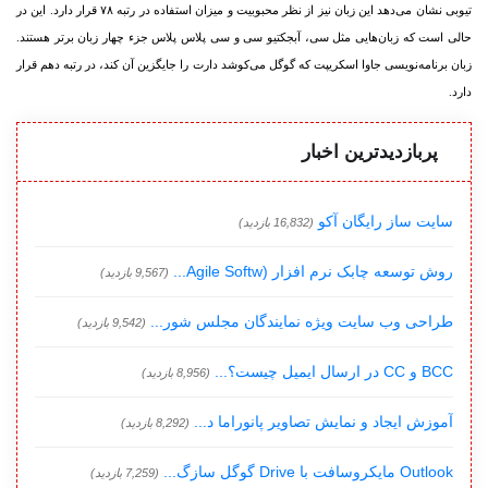
تیوبی نشان می‌‏دهد این زبان نیز از نظر محبوبیت و میزان استفاده در رتبه ۷۸ قرار دارد. این در
حالی است که زبان‏‌هایی مثل سی، آبجکتیو سی و سی پلاس پلاس جزء چهار زبان بر‌تر هستند.
زبان برنامه‌‏نویسی جاوا اسکریپت که گوگل می‌‏کوشد دارت را جایگزین آن کند، در رتبه دهم قرار
دارد.
پربازدیدترین اخبار
سایت ساز رایگان آکو
(16,832 بازدید)
روش توسعه چابک نرم افزار (Agile Softw...
(9,567 بازدید)
طراحی وب سایت ویژه نمایندگان مجلس شور...
(9,542 بازدید)
BCC و CC در ارسال ایمیل چیست؟...
(8,956 بازدید)
آموزش ایجاد و نمایش تصاویر پانوراما د...
(8,292 بازدید)
Outlook مایکروسافت با Drive گوگل سازگ...
(7,259 بازدید)