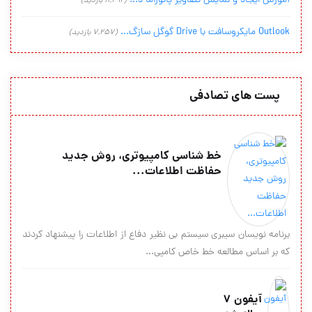
آموزش ایجاد و نمایش تصاویر پانوراما د...
(8,292 بازدید)
Outlook مایکروسافت با Drive گوگل سازگ...
(7,257 بازدید)
پست های تصادفی
خط شناسی کامپیوتری، روش جدید
حفاظت اطلاعات...
برنامه نویسان سیبری سیستم بی نظیر دفاع از اطلاعات را پیشنهاد کردند
که بر اساس مطالعه خط خاص کامپی...
آیفون 7