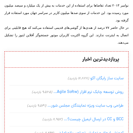
نوامبر ۲۰۱۳ تعداد تقاضا‌ها برای استفاده از این خدمات به بیش از یک میلیارد و سیصد میلیون
مورد رسیده بود. این خدمات از سوی صد‌ها میلیون کاربر در سراسر جهان مورد استفاده قرار
گرفته بود.
در حال حاضر ۷۷ درصد از هندی‏‌ها از گوشی‏‌های قدیمی استفاده می‌‏کنند که هیچ قابلیتی برای
اتصال به اینترنت ندارند. این گروه اکثریت کاربران موتور جستجوگر آفلاین اینوز را تشکیل
می‌‏دهند.
پربازدیدترین اخبار
سایت ساز رایگان آکو
(16,828 بازدید)
روش توسعه چابک نرم افزار (Agile Softw...
(9,565 بازدید)
طراحی وب سایت ویژه نمایندگان مجلس شور...
(9,541 بازدید)
BCC و CC در ارسال ایمیل چیست؟...
(8,952 بازدید)