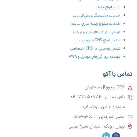
ثبت انواع دامنه
خدمات هاستینگ و میزبانی وب
خدمات سئو و بهینه سازی سایت
طراحی نرم افزارهای مبتنی بر وب
تبدیل انواع CMS به وردپرس
تبدیل وردپرس به CMS اختصاصی
توسعه نرم افزارهای موبایل و PWA
تماس با آکو
CRM و پورتال مشتریان
تلفن تماس :‌ 77650782-021
مشاوره آنلاین : واتساپ
ایمیل سازمانی :‌
info@ako.ir
تهران ، ونک ، میدان شیخ بهایی