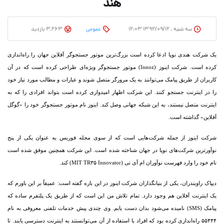
هند
سه شنبه , ۱۳۹۲/۰۹/۱۲ ۱۲:۰۳
عمومی
3,263 بازدید
یک شرکت هندی نوپا ادعا کرده است بزرگ‌ترین موتور جستجوگر آفلاین جهان را راه‌‏اندازی
کرده است.
شرکت اینوز (Innoz) موتور جستجوگر ویژه‏‌ای طراحی کرده است که در آن
کاربران از طریق پیامک می‌‏توانند به یک مرورگر متصل شوند و عبارات و مطالب مورد نیاز خود
را در اینترنت جستجو کنند. این شرکت اظهار امیدواری کرده است بتواند افرادی را که به
اینترنت متصل نیستند، به این شبکه جهانی وصل کند. اینوز نام موتور جستجوگر خود را «گوگل
آفلاین» گذاشته است.
شرکت اینوز از جمله شرکت‏‌هایی است که از سوی مجله فوربس به عنوان یکی از پنج
نوآور‌ترین شرکت‌‏های نوپا در جهان شناخته شده است. این شرکت همچنین موفق شده است
نام خود را وارد فهرست نوآوران‌ ام آی تی (MIT TR۳۵ Innovator) کند.
دیپاک راویندران، یکی از بنیانگذاران شرکت اینوز در این باره گفته است: عمیقاً بر این باورم که
یک اینترنت آفلاین هم وجود دارد. تمام تلاش من این است که از طریق یک پلت‏فرم ساده که
پیامک (SMS) نامیده می‌‏شود بدان دست یابم. وی چندی پیش خدمات تلفنی معروفی به نام
۵۵۴۴۴ راه‌‏اندازی کرده بود که افراد با استفاده از آن می‌‏توانستند به اینترنت دسترسی یابند. تا