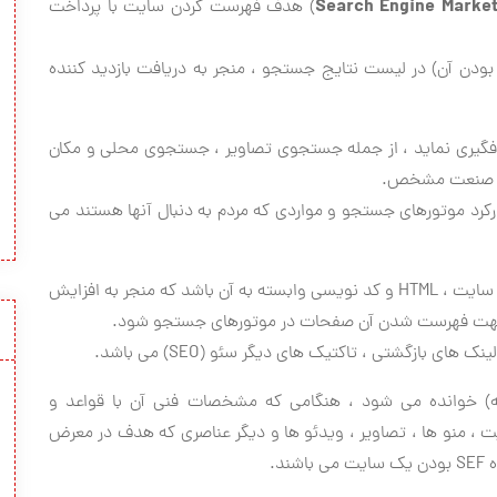
Search Engine Market
) هدف فهرست كردن سایت با پرداخت
 بودن آن) در لیست نتایج جستجو ، منجر به دریافت بازدید كننده
دفگیری نماید ، از جمله جستجوی تصاویر ، جستجوی محلی و مكان
ك صنعت مشخص.
كاركرد موتورهای جستجو و مواردی كه مردم به دنبال آنها هستند می
بهینه سازی سایت ممكن است شامل ویرایش محتوای آن سایت ، HTML و كد نویسی وابسته به آن باشد كه منجر به افزایش
جهت فهرست شدن آن صفحات در موتورهای جستجو شود.
ینك های بازگشتی ، تاكتیك های دیگر سئو (SEO) می باشد.
) خوانده می شود ، هنگامی كه مشخصات فنی آن با قواعد و
 ، منو ها ، تصاویر ، ویدئو ها و دیگر عناصری كه هدف در معرض
د.