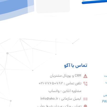
تماس با آکو
CRM و پورتال مشتریان
یت
ب
تلفن تماس :‌ 77650782-021
مشاوره آنلاین : واتساپ
ایمیل سازمانی :‌
info@ako.ir
تهران ، ونک ، میدان شیخ بهایی