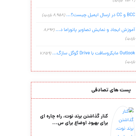
(9,542 بازدید)
BCC و CC در ارسال ایمیل چیست؟...
(8,958 بازدید)
آموزش ایجاد و نمایش تصاویر پانوراما د...
(8,292
بازدید)
Outlook مایکروسافت با Drive گوگل سازگ...
(7,259
بازدید)
پست های تصادفی
کنار گذاشتن برند نوت، راه چاره ای
برای بهبود اوضاع برای س...