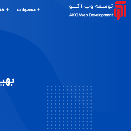
محصولات
خد
بهین