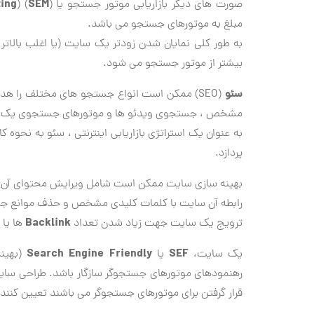
ing
SEM
صورت های دیگر بازاریابی موتور جستجو یا (
) (
مبلغ به موتورهای جستجو می باشد.
به طور كلی نمایان شدن زودتر یك سایت (یا اغلب بالاتر
بیشتر از موتور جستجو می شود.
سئو
(SEO) ممكن است انواع جستجو های مختلف را ه
مشخص ، جستجوی ویدئو ها و موتورهای جستجوی ی
به عنوان یك استراتژی بازاریابی اینترنتی ، سئو به نحوه 
پردازد.
رابطه آن سایت با كلمات كلیدی مشخص و حذف موانع 
Backlink
ترویج یك سایت جهت زیاد شدن تعداد
ها یا ل
Search Engine Friendly
SEF
یك سایت،
یا
(بهینه
رهنمودهای موتورهای جستجوگر سازگار باشد. طراحی سایت
قرار گرفتن برای موتورهای جستجوگر می باشند تعیین كننده SEF بودن یك سایت می باشن